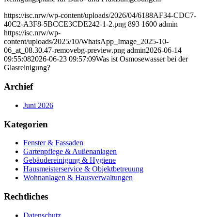
https://isc.nrw/wp-content/uploads/2026/04/6188AF34-CDC7-
40C2-A3F8-5BCCE3CDE242-1-2.png
893
1600
admin
https://isc.nrw/wp-
content/uploads/2025/10/WhatsApp_Image_2025-10-
06_at_08.30.47-removebg-preview.png
admin
2026-06-14
09:55:08
2026-06-23 09:57:09
Was ist Osmosewasser bei der
Glasreinigung?
Archief
Juni 2026
Kategorien
Fenster & Fassaden
Gartenpflege & Außenanlagen
Gebäudereinigung & Hygiene
Hausmeisterservice & Objektbetreuung
Wohnanlagen & Hausverwaltungen
Rechtliches
Datenschutz