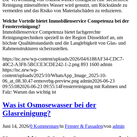
Reinigung mineralfreies Wasser wird genutzt, um Rückstände zu
vermeiden und das Risiko von Materialschäden zu reduzieren.
Welche Vorteile bietet Immobilienservice Competenza bei der
Fensterreinigung?
Immobilienservice Competenza bietet fachgerechte
Reinigungstechniken speziell in der Region Düsseldorf an, um
höchste Qualitätsstandards und die Langlebigkeit von Glas- und
Rahmenstrukturen sicherzustellen.
https://isc.nrw/wp-content/uploads/2026/04/6188AF34-CDC7-
40C2-A3F8-5BCCE3CDE242-1-2.png
893
1600
admin
https://isc.nrw/wp-
content/uploads/2025/10/WhatsApp_Image_2025-10-
06_at_08.30.47-removebg-preview.png
admin
2026-06-23
09:55:08
2026-06-23 09:55:14
Fensterreinigung mit Rahmen und
Falz: Warum das wichtig ist
Was ist Osmosewasser bei der
Glasreinigung?
Juni 14, 2026
/
0 Kommentare
/
in
Fenster & Fassaden
/
von
admin