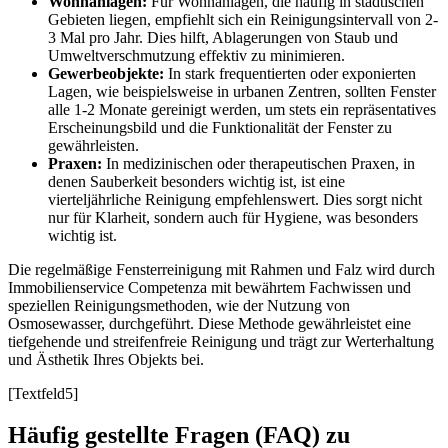
Wohnanlagen:
Für Wohnanlagen, die häufig in städtischen
Gebieten liegen, empfiehlt sich ein Reinigungsintervall von 2-
3 Mal pro Jahr. Dies hilft, Ablagerungen von Staub und
Umweltverschmutzung effektiv zu minimieren.
Gewerbeobjekte:
In stark frequentierten oder exponierten
Lagen, wie beispielsweise in urbanen Zentren, sollten Fenster
alle 1-2 Monate gereinigt werden, um stets ein repräsentatives
Erscheinungsbild und die Funktionalität der Fenster zu
gewährleisten.
Praxen:
In medizinischen oder therapeutischen Praxen, in
denen Sauberkeit besonders wichtig ist, ist eine
vierteljährliche Reinigung empfehlenswert. Dies sorgt nicht
nur für Klarheit, sondern auch für Hygiene, was besonders
wichtig ist.
Die regelmäßige Fensterreinigung mit Rahmen und Falz wird durch
Immobilienservice Competenza mit bewährtem Fachwissen und
speziellen Reinigungsmethoden, wie der Nutzung von
Osmosewasser, durchgeführt. Diese Methode gewährleistet eine
tiefgehende und streifenfreie Reinigung und trägt zur Werterhaltung
und Ästhetik Ihres Objekts bei.
[Textfeld5]
Häufig gestellte Fragen (FAQ) zu