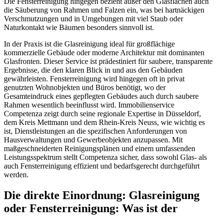
Die Fensterreinigung hingegen bezieht außer den Glasflächen auch
die Säuberung von Rahmen und Falzen ein, was bei hartnäckigen
Verschmutzungen und in Umgebungen mit viel Staub oder
Naturkontakt wie Bäumen besonders sinnvoll ist.
In der Praxis ist die Glasreinigung ideal für großflächige
kommerzielle Gebäude oder moderne Architektur mit dominanten
Glasfronten. Dieser Service ist prädestiniert für saubere, transparente
Ergebnisse, die den klaren Blick in und aus den Gebäuden
gewährleisten. Fensterreinigung wird hingegen oft in privat
genutzten Wohnobjekten und Büros benötigt, wo der
Gesamteindruck eines gepflegten Gebäudes auch durch saubere
Rahmen wesentlich beeinflusst wird. Immobilienservice
Competenza zeigt durch seine regionale Expertise in Düsseldorf,
dem Kreis Mettmann und dem Rhein-Kreis Neuss, wie wichtig es
ist, Dienstleistungen an die spezifischen Anforderungen von
Hausverwaltungen und Gewerbeobjekten anzupassen. Mit
maßgeschneiderten Reinigungsplänen und einem umfassenden
Leistungsspektrum stellt Competenza sicher, dass sowohl Glas- als
auch Fensterreinigung effizient und bedarfsgerecht durchgeführt
werden.
Die direkte Einordnung: Glasreinigung
oder Fensterreinigung: Was ist der