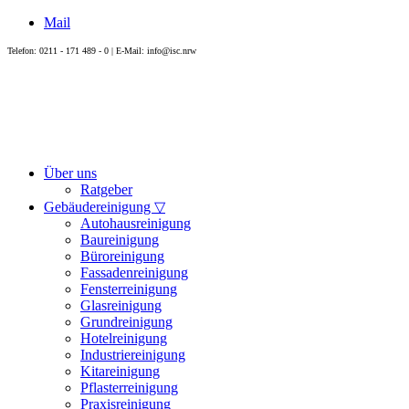
Mail
Telefon: 0211 - 171 489 - 0 | E-Mail: info@isc.nrw
Über uns
Ratgeber
Gebäudereinigung ▽
Autohausreinigung
Baureinigung
Büroreinigung
Fassadenreinigung
Fensterreinigung
Glasreinigung
Grundreinigung
Hotelreinigung
Industriereinigung
Kitareinigung
Pflasterreinigung
Praxisreinigung