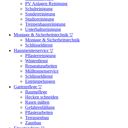
PV Anlagen Reinigung
Schulreinigung
Sonderreinigung
Studioreinigung
Treppenhausreinigung
Unterhaltsreinigung
Montage & Sicherheitstechnik ▽
Montage & Sicherheitstechnik
Schlüsseldienst
Hausmeisterservice ▽
Pflasterreinigung
Winterdienst
Reparaturarbeiten
Mülltonnenservice
Schlüsseldienst
Entrümpelungen
Gartenpflege ▽
Baumpflege
Hecken schneiden
Rasen mähen
Gefahrenfällung
Pflasterarbeiten
Terrassenbau
Zaunbau