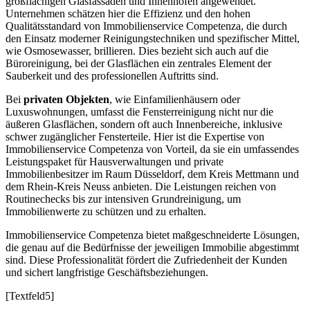
großflächigen Glasfassaden und Innenhöfen angewendet.
Unternehmen schätzen hier die Effizienz und den hohen
Qualitätsstandard von Immobilienservice Competenza, die durch
den Einsatz moderner Reinigungstechniken und spezifischer Mittel,
wie Osmosewasser, brillieren. Dies bezieht sich auch auf die
Büroreinigung, bei der Glasflächen ein zentrales Element der
Sauberkeit und des professionellen Auftritts sind.
Bei
privaten Objekten
, wie Einfamilienhäusern oder
Luxuswohnungen, umfasst die Fensterreinigung nicht nur die
äußeren Glasflächen, sondern oft auch Innenbereiche, inklusive
schwer zugänglicher Fensterteile. Hier ist die Expertise von
Immobilienservice Competenza von Vorteil, da sie ein umfassendes
Leistungspaket für Hausverwaltungen und private
Immobilienbesitzer im Raum Düsseldorf, dem Kreis Mettmann und
dem Rhein-Kreis Neuss anbieten. Die Leistungen reichen von
Routinechecks bis zur intensiven Grundreinigung, um
Immobilienwerte zu schützen und zu erhalten.
Immobilienservice Competenza bietet maßgeschneiderte Lösungen,
die genau auf die Bedürfnisse der jeweiligen Immobilie abgestimmt
sind. Diese Professionalität fördert die Zufriedenheit der Kunden
und sichert langfristige Geschäftsbeziehungen.
[Textfeld5]