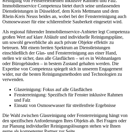
Reinigung von Fensterelementen inklusive Rahmen und Falz.
Immobilienservice Competenza bietet durch seine umfassenden
Dienstleistungen in Düsseldorf, dem Kreis Mettmann und dem
Rhein-Kreis Neuss beides an, wobei bei der Fensterreinigung auch
Osmosewasser für eine schlierenfreie Sauberkeit eingesetzt wird.
Als regional führender Immobilienservice-Anbieter legt Competenza
großen Wert auf klare Abläufe und individuelle Reinigungspläne,
um sowohl gewerbliche als auch private Objekte effektiv zu
betreuen. Mit einem breiten Spektrum an Dienstleistungen
einschließlich der Glas- und Fensterreinigung aus einer Hand,
stellen wir sicher, dass alle Glasflächen – sei es in Wohnanlagen
oder Bürogebäuden – in bestem Zustand gehalten werden. Die
Expertise von Competenza spiegelt sich in unserem Engagement
wider, nur die besten Reinigungsmethoden und Technologien zu
verwenden.
Glasreinigung: Fokus auf alle Glasflächen
Fensterreinigung: Spezifisch für Fenster inklusive Rahmen
und Falz
Einsatz von Osmosewasser für streifenfreie Ergebnisse
Die Wahl zwischen Glasreinigung oder Fensterreinigung hängt von
den spezifischen Anforderungen Ihres Objekts ab. Bei Fragen oder
zur Planung individueller Reinigungslösungen stehen wir Ihnen
gerne als kompetenter Partner zur Seite.