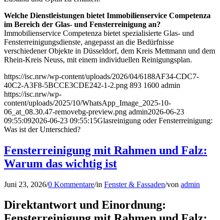
Welche Dienstleistungen bietet Immobilienservice Competenza
im Bereich der Glas- und Fensterreinigung an?
Immobilienservice Competenza bietet spezialisierte Glas- und
Fensterreinigungsdienste, angepasst an die Bedürfnisse
verschiedener Objekte in Düsseldorf, dem Kreis Mettmann und dem
Rhein-Kreis Neuss, mit einem individuellen Reinigungsplan.
https://isc.nrw/wp-content/uploads/2026/04/6188AF34-CDC7-
40C2-A3F8-5BCCE3CDE242-1-2.png
893
1600
admin
https://isc.nrw/wp-
content/uploads/2025/10/WhatsApp_Image_2025-10-
06_at_08.30.47-removebg-preview.png
admin
2026-06-23
09:55:09
2026-06-23 09:55:15
Glasreinigung oder Fensterreinigung:
Was ist der Unterschied?
Fensterreinigung mit Rahmen und Falz:
Warum das wichtig ist
Juni 23, 2026
/
0 Kommentare
/
in
Fenster & Fassaden
/
von
admin
Direktantwort und Einordnung:
Fensterreinigung mit Rahmen und Falz: