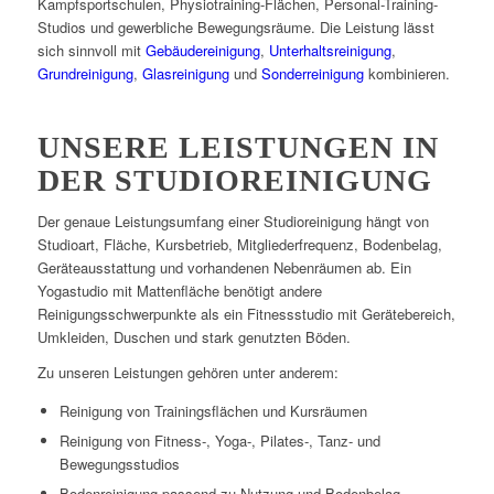
Kampfsportschulen, Physiotraining-Flächen, Personal-Training-
Studios und gewerbliche Bewegungsräume. Die Leistung lässt
sich sinnvoll mit
Gebäudereinigung
,
Unterhaltsreinigung
,
Grundreinigung
,
Glasreinigung
und
Sonderreinigung
kombinieren.
UNSERE LEISTUNGEN IN
DER STUDIOREINIGUNG
Der genaue Leistungsumfang einer Studioreinigung hängt von
Studioart, Fläche, Kursbetrieb, Mitgliederfrequenz, Bodenbelag,
Geräteausstattung und vorhandenen Nebenräumen ab. Ein
Yogastudio mit Mattenfläche benötigt andere
Reinigungsschwerpunkte als ein Fitnessstudio mit Gerätebereich,
Umkleiden, Duschen und stark genutzten Böden.
Zu unseren Leistungen gehören unter anderem:
Reinigung von Trainingsflächen und Kursräumen
Reinigung von Fitness-, Yoga-, Pilates-, Tanz- und
Bewegungsstudios
Bodenreinigung passend zu Nutzung und Bodenbelag