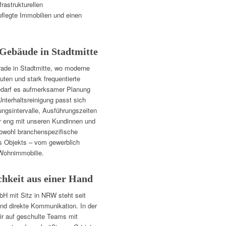
astrukturellen
legte Immobilien und einen
 Gebäude in Stadtmitte
ade in Stadtmitte, wo moderne
ten und stark frequentierte
bedarf es aufmerksamer Planung
terhaltsreinigung passt sich
ngsintervalle, Ausführungszeiten
ir eng mit unseren Kundinnen und
sowohl branchenspezifische
s Objekts – vom gewerblich
 Wohnimmobilie.
chkeit aus einer Hand
H mit Sitz in NRW steht seit
und direkte Kommunikation. In der
ir auf geschulte Teams mit