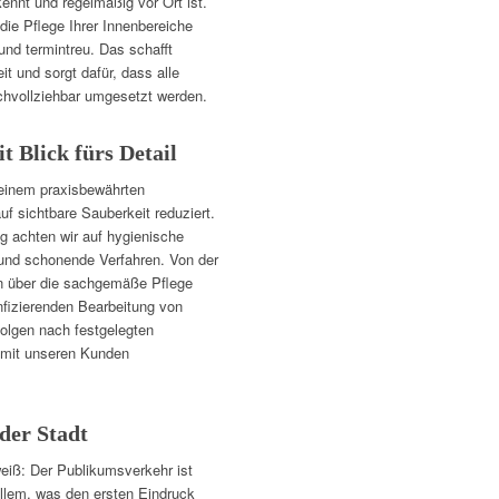
kennt und regelmäßig vor Ort ist.
die Pflege Ihrer Innenbereiche
 und termintreu. Das schafft
t und sorgt dafür, dass alle
chvollziehbar umgesetzt werden.
 Blick fürs Detail
 einem praxisbewährten
auf sichtbare Sauberkeit reduziert.
g achten wir auf hygienische
 und schonende Verfahren. Von der
en über die sachgemäße Pflege
nfizierenden Bearbeitung von
folgen nach festgelegten
 mit unseren Kunden
der Stadt
weiß: Der Publikumsverkehr ist
allem, was den ersten Eindruck