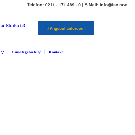
Telefon: 0211 - 171 489 - 0 | E-Mail: info@isc.nrw
er Straße 53
Angebot anfordern
üsseldorf
e ▽
Einsatzgebiete ▽
Kontakt
ILIENSERVICE
ETENZA
vice Carlstadt & Umgebung
KONTAKT