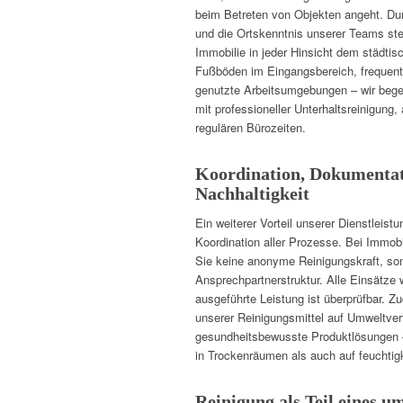
beim Betreten von Objekten angeht. Dur
und die Ortskenntnis unserer Teams stel
Immobilie in jeder Hinsicht dem städti
Fußböden im Eingangsbereich, frequent
genutzte Arbeitsumgebungen – wir beg
mit professioneller Unterhaltsreinigung
regulären Bürozeiten.
Koordination, Dokumenta
Nachhaltigkeit
Ein weiterer Vorteil unserer Dienstleistun
Koordination aller Prozesse. Bei Immob
Sie keine anonyme Reinigungskraft, son
Ansprechpartnerstruktur. Alle Einsätze 
ausgeführte Leistung ist überprüfbar. Z
unserer Reinigungsmittel auf Umweltvert
gesundheitsbewusste Produktlösungen – 
in Trockenräumen als auch auf feuchtig
Reinigung als Teil eines 