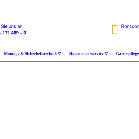
 Sie uns an
Ronsdorf
– 171 489 – 0
40233 D
Montage & Sicherheitstechnik ▽
Hausmeisterservice ▽
Gartenpfleg
IMMOB
COMP
Hausmeisterser
ÜBER UNS