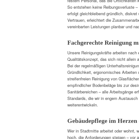
festem Personal, das die Örtlichkeiten 
So entstehen keine Reibungsverluste – 
erfolgt gleichbleibend gründlich, diskret
Vertrauen, erleichtert die Zusammenarbei
vereinbarten Leistungen planbar und na
Fachgerechte Reinigung mit
Unsere Reinigungskräfte arbeiten nach
Qualitätskonzept, das sich nicht allein 
Bei der regelmäßigen Unterhaltsreinigun
Gründlichkeit, ergonomisches Arbeiten
streifenfreien Reinigung von Glasfläch
empfindlicher Bodenbeläge bis zur desi
Sanitärbereichen – alle Arbeitsgänge er
Standards, die wir in engem Austausch
weiterentwickeln.
Gebäudepflege im Herzen 
Wer in Stadtmitte arbeitet oder wohnt, 
hoch, die Anforderungen steigen – vor 