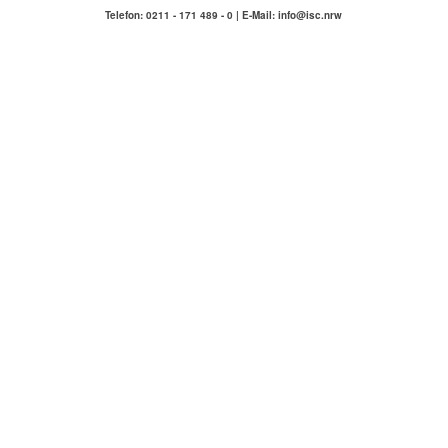
Telefon: 0211 - 171 489 - 0 | E-Mail: info@isc.nrw
IMMOBILIENSERVICE
COMPETENZA
Hausmeisterservice Carlstadt & Umgebung
ÜBER UNS
KONTAKT