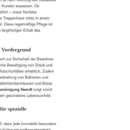
er Kunden anpassen. Ob
lich – unser flexibles
as Treppenhaus stets in einem
t. Diese regelmäßige Pflege ist
 langfristigen Erhalt des
m Vordergrund
auch zur Sicherheit der Bewohner
liche Beseitigung von Staub und
Rutschunfällen erheblich. Zudem
 Verbreitung von Bakterien und
 Mehrfamilienhäusern und Büros
sreinigung Heerdt
sorgt somit
r ein gesünderes Lebensumfeld.
für spezielle
, dass jede Immobilie besondere
er bieten wir maßgeschneiderte