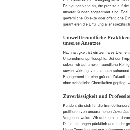
Reinigungspläne an, die präzise auf d
unserer Kunden abgestimmt sind. Egal,
gewerbliche Objekte oder öffentliche Ein
garantieren die Erfüllung aller spezifis
Umweltfreundliche Praktiken a
unseres Ansatzes
Nachhaltigkeit ist ein zentrales Element
Unternehmensphilosophie. Bei der
Trep
setzen wir auf umweltfreundliche Rein
sowohl wirkungsvoll als auch schonend 
Engagement für eine grünere Zukunft und
ohne schädliche Chemikalien gepflegt w
Zuverlässigkeit und Professio
Kunden, die sich für die Immobilienser
profitieren von unserer hohen Zuverläss
Vorgehensweise. Wir setzen alles daran,
Dienstleistungen pünktlich und in der ge
Unser Team besteht aus erfahrenen und