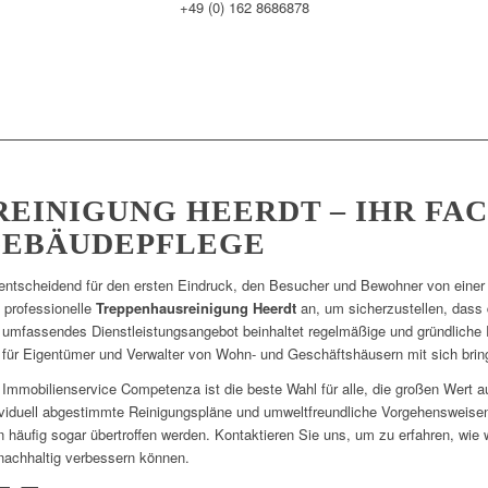
+49 (0) 162 8686878
EINIGUNG HEERDT – IHR FA
GEBÄUDEPFLEGE
 entscheidend für den ersten Eindruck, den Besucher und Bewohner von einer
 professionelle
Treppenhausreinigung Heerdt
an, um sicherzustellen, dass 
 umfassendes Dienstleistungsangebot beinhaltet regelmäßige und gründliche 
 für Eigentümer und Verwalter von Wohn- und Geschäftshäusern mit sich bring
Immobilienservice Competenza ist die beste Wahl für alle, die großen Wert au
ividuell abgestimmte Reinigungspläne und umweltfreundliche Vorgehensweisen 
rn häufig sogar übertroffen werden. Kontaktieren Sie uns, um zu erfahren, wie 
nachhaltig verbessern können.