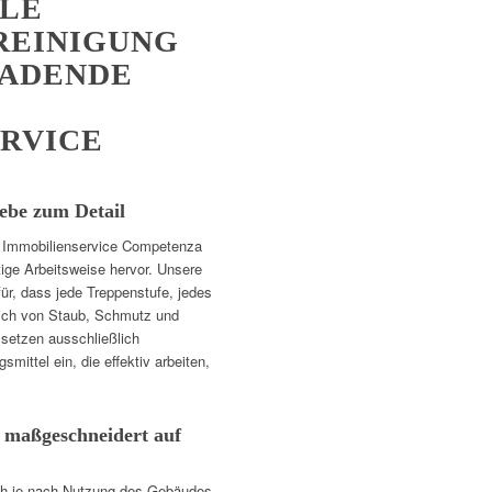
LLE
REINIGUNG
LADENDE
RVICE
ebe zum Detail
 Immobilienservice Competenza
tige Arbeitsweise hervor. Unsere
r, dass jede Treppenstufe, jedes
lich von Staub, Schmutz und
r setzen ausschließlich
mittel ein, die effektiv arbeiten,
, maßgeschneidert auf
ich je nach Nutzung des Gebäudes