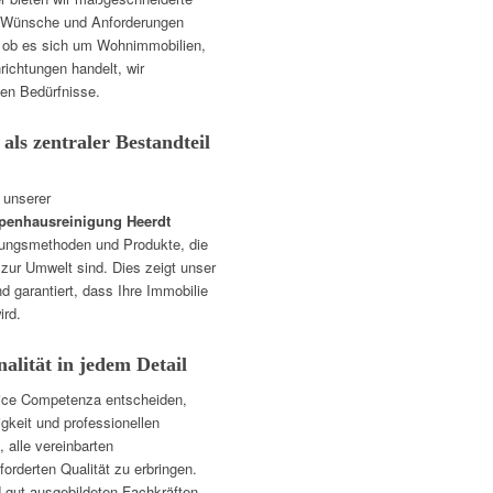
ie Wünsche und Anforderungen
 ob es sich um Wohnimmobilien,
richtungen handelt, wir
chen Bedürfnisse.
ls zentraler Bestandteil
 unserer
penhausreinigung Heerdt
igungsmethoden und Produkte, die
zur Umwelt sind. Dies zeigt unser
 garantiert, dass Ihre Immobilie
ird.
nalität in jedem Detail
vice Competenza entscheiden,
igkeit und professionellen
 alle vereinbarten
forderten Qualität zu erbringen.
 gut ausgebildeten Fachkräften,