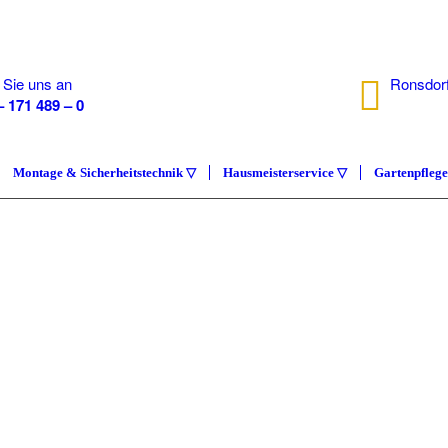
 Sie uns an
Ronsdorf
– 171 489 – 0
40233 D
Montage & Sicherheitstechnik ▽
Hausmeisterservice ▽
Gartenpfleg
IMMOB
COMP
Hausmeisterser
ÜBER UNS