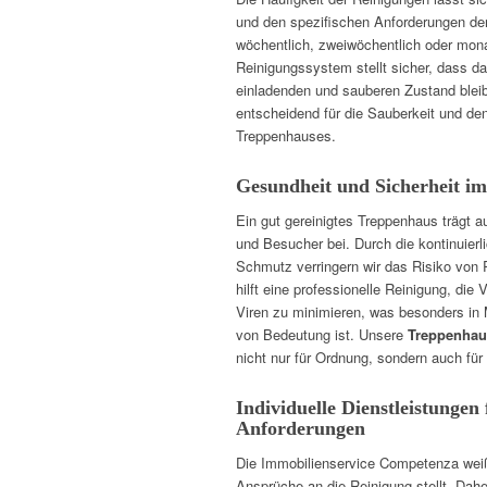
und den spezifischen Anforderungen d
wöchentlich, zweiwöchentlich oder monat
Reinigungssystem stellt sicher, dass d
einladenden und sauberen Zustand bleib
entscheidend für die Sauberkeit und den
Treppenhauses.
Gesundheit und Sicherheit i
Ein gut gereinigtes Treppenhaus trägt 
und Besucher bei. Durch die kontinuier
Schmutz verringern wir das Risiko von 
hilft eine professionelle Reinigung, die
Viren zu minimieren, was besonders in
von Bedeutung ist. Unsere
Treppenhau
nicht nur für Ordnung, sondern auch fü
Individuelle Dienstleistungen 
Anforderungen
Die Immobilienservice Competenza weiß
Ansprüche an die Reinigung stellt. Dah