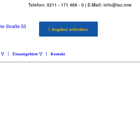
Telefon: 0211 - 171 489 - 0 | E-Mail: info@isc.nrw
er Straße 53
Angebot anfordern
üsseldorf
e ▽
Einsatzgebiete ▽
Kontakt
ILIENSERVICE
ETENZA
vice Carlstadt & Umgebung
KONTAKT