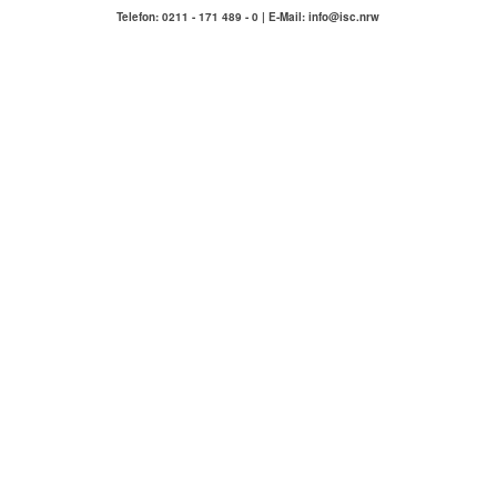
Telefon: 0211 - 171 489 - 0 | E-Mail: info@isc.nrw
IMMOBILIENSERVICE
COMPETENZA
Hausmeisterservice Carlstadt & Umgebung
ÜBER UNS
KONTAKT