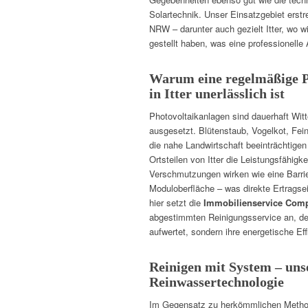
Solartechnik. Unser Einsatzgebiet erstre
NRW – darunter auch gezielt Itter, wo w
gestellt haben, was eine professionelle
Warum eine regelmäßige 
in Itter unerlässlich ist
Photovoltaikanlagen sind dauerhaft Wit
ausgesetzt. Blütenstaub, Vogelkot, Fe
die nahe Landwirtschaft beeinträchtigen
Ortsteilen von Itter die Leistungsfähigk
Verschmutzungen wirken wie eine Barri
Moduloberfläche – was direkte Ertragse
hier setzt die
Immobilienservice Com
abgestimmten Reinigungsservice an, der
aufwertet, sondern ihre energetische Effi
Reinigen mit System – un
Reinwassertechnologie
Im Gegensatz zu herkömmlichen Method