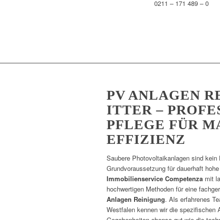
0211 – 171 489 – 0
PV ANLAGEN R
ITTER – PROF
PFLEGE FÜR M
EFFIZIENZ
Saubere Photovoltaikanlagen sind kein 
Grundvoraussetzung für dauerhaft hohe E
Immobilienservice Competenza
mit l
hochwertigen Methoden für eine fachge
Anlagen Reinigung
. Als erfahrenes Te
Westfalen kennen wir die spezifischen 
Gegebenheiten ebenso gut wie die tech