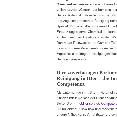
Osmose-Reinwasseranlage
. Unsere R
vollentsalztes Wasser, das komplett fre
Rückständen ist. Diese technische Lösun
und zugleich schonende Reinigung der 
Speziell für Haushalte und gewerbliche 
Einsatz aggressiver Chemikalien, keine
ein hochwertiges Ergebnis, das den Werte
Durch das Reinwasser per Osmose-Tech
dass sich neue Verschmutzungen rasch
Ergebnis: eine längere Reinigungswirku
Reinigungsergebnis.
Ihre zuverlässigen Partne
Reinigung in Itter – die I
Competenza
Als Unternehmen mit Sitz in Nordrhein-
Kunden mit zuverlässiger Dienstleistu
Seite. Die
Immobilienservice Competen
Gründlichkeit, Know-how und modernste
unsere Nähe: kurze Anfahrtszeiten, sch