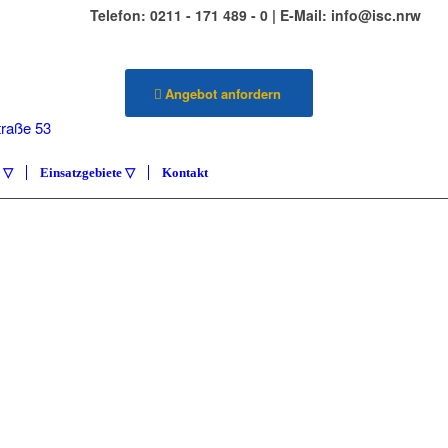
Telefon: 0211 - 171 489 - 0 | E-Mail: info@isc.nrw
Angebot anfordern
traße 53
ldorf
e ▽
Einsatzgebiete ▽
Kontakt
ILIENSERVICE
ETENZA
vice Carlstadt & Umgebung
KONTAKT