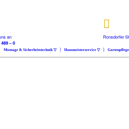
uns an
Ronsdorfer S
 489 – 0
40233 Düsse
Montage & Sicherheitstechnik ▽
Hausmeisterservice ▽
Gartenpfleg
IMMOB
COMP
Hausmeisterser
ÜBER UNS