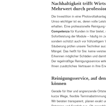
Nachhaltigkeit trifft Wirts
Mehrwert durch profession
Die Investition in eine Photovoltaikanlage
Umso wichtiger ist es, deren volle Leis
erhalten. Eine professionelle Reinigung 
Competenza
für Kunden in Itter bietet, 
Sofortleistung der Module – häufig im z
sondern schützt auch vor frühzeitigem V
Säuberung prüfen unsere Techniker auch
Mängel. Das heißt für Sie: keine verste
Erkennen möglicher Schäden und damit ei
Der regelmäßige Reinigungsservice wirk
Ihnen zusätzliches Vertrauen in Ihre En
Reinigungsservice, auf den 
können
Gerade für Itter und angrenzende Ortstei
kurze Wege, flexible Terminabstimmung 
Wir beraten transparent, planen exakt u
Präzision und Sorgfalt aus. Ob gewerbl