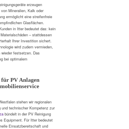
einigungsgeräte erzeugen
i von Mineralien, Kalk oder
g ermöglicht eine streifenfreie
empfindlichen Glasflächen.
Kunden in Itter bedeutet das: kein
 Materialschäden – stattdessen
rhalt Ihrer Investition sichert.
nologie wird zudem vermieden,
 wieder festsetzen. Das
ng bei optimalem
r für PV Anlagen
mmobilienservice
Westfalen stehen wir regionalen
ng und technischer Kompetenz zur
za
bündelt in der PV Reinigung
s Equipment. Für Itter bedeutet
nelle Einsatzbereitschaft und