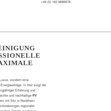
+49 (0) 162 8686878
EINIGUNG
ESSIONELLE
AXIMALE
Luxus, sondern eine
nergieerträge. In Itter sorgt die
angjähriger Erfahrung und
rechte und nachhaltige
PV
am mit Sitz in Nordrhein-
Anforderungen regionaler
nischen Details moderner