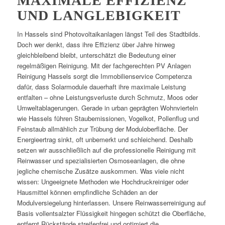
MAXIMALE EFFIZIENZ
UND LANGLEBIGKEIT
In Hassels sind Photovoltaikanlagen längst Teil des Stadtbilds.
Doch wer denkt, dass ihre Effizienz über Jahre hinweg
gleichbleibend bleibt, unterschätzt die Bedeutung einer
regelmäßigen Reinigung. Mit der fachgerechten PV Anlagen
Reinigung Hassels sorgt die Immobilienservice Competenza
dafür, dass Solarmodule dauerhaft ihre maximale Leistung
entfalten – ohne Leistungsverluste durch Schmutz, Moos oder
Umweltablagerungen. Gerade in urban geprägten Wohnvierteln
wie Hassels führen Staubemissionen, Vogelkot, Pollenflug und
Feinstaub allmählich zur Trübung der Moduloberfläche. Der
Energieertrag sinkt, oft unbemerkt und schleichend. Deshalb
setzen wir ausschließlich auf die professionelle Reinigung mit
Reinwasser und spezialisierten Osmoseanlagen, die ohne
jegliche chemische Zusätze auskommen. Was viele nicht
wissen: Ungeeignete Methoden wie Hochdruckreiniger oder
Hausmittel können empfindliche Schäden an der
Modulversiegelung hinterlassen. Unsere Reinwasserreinigung auf
Basis vollentsalzter Flüssigkeit hingegen schützt die Oberfläche,
entfernt Rückstände streifenfrei und optimiert die