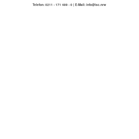
Telefon: 0211 - 171 489 - 0 | E-Mail: info@isc.nrw
IMMOBILIENSERVICE
COMPETENZA
Hausmeisterservice Carlstadt & Umgebung
ÜBER UNS
KONTAKT