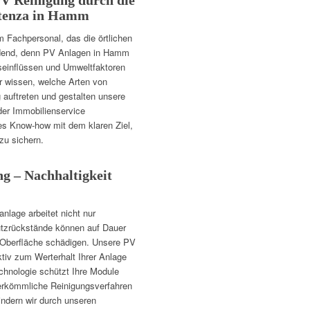
V Reinigung durch die
tenza in Hamm
Fachpersonal, das die örtlichen
idend, denn PV Anlagen in Hamm
gseinflüssen und Umweltfaktoren
r wissen, welche Arten von
auftreten und gestalten unsere
der Immobilienservice
s Know-how mit dem klaren Ziel,
 zu sichern.
ng – Nachhaltigkeit
nlage arbeitet nicht nur
mutzrückstände können auf Dauer
 Oberfläche schädigen. Unsere PV
tiv zum Werterhalt Ihrer Anlage
chnologie schützt Ihre Module
herkömmliche Reinigungsverfahren
indern wir durch unseren