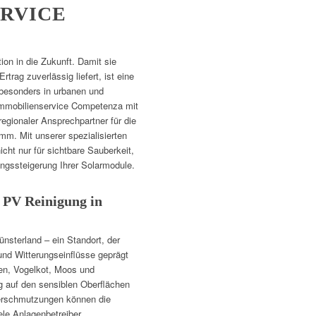
RVICE
tion in die Zukunft. Damit sie
Ertrag zuverlässig liefert, ist eine
 besonders in urbanen und
Immobilienservice Competenza mit
 regionaler Ansprechpartner für die
m. Mit unserer spezialisierten
ht nur für sichtbare Sauberkeit,
ungssteigerung Ihrer Solarmodule.
 PV Reinigung in
sterland – ein Standort, der
und Witterungseinflüsse geprägt
len, Vogelkot, Moos und
 auf den sensiblen Oberflächen
erschmutzungen können die
le Anlagenbetreiber