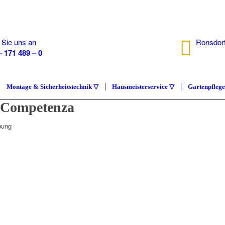
 Sie uns an
Ronsdorf
– 171 489 – 0
40233 D
Montage & Sicherheitstechnik ▽
Hausmeisterservice ▽
Gartenpfleg
e Competenza
bung