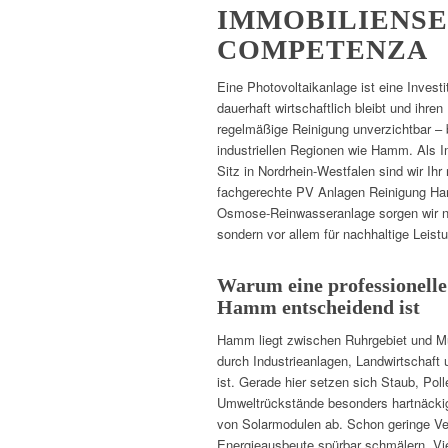
IMMOBILIENSE
COMPETENZA
Eine Photovoltaikanlage ist eine Investi
dauerhaft wirtschaftlich bleibt und ihren 
regelmäßige Reinigung unverzichtbar –
industriellen Regionen wie Hamm. Als 
Sitz in Nordrhein-Westfalen sind wir Ihr
fachgerechte PV Anlagen Reinigung Ham
Osmose-Reinwasseranlage sorgen wir nic
sondern vor allem für nachhaltige Leist
Warum eine professionelle
Hamm entscheidend ist
Hamm liegt zwischen Ruhrgebiet und Mün
durch Industrieanlagen, Landwirtschaft 
ist. Gerade hier setzen sich Staub, Pol
Umweltrückstände besonders hartnäckig
von Solarmodulen ab. Schon geringe V
Energieausbeute spürbar schmälern. Vie