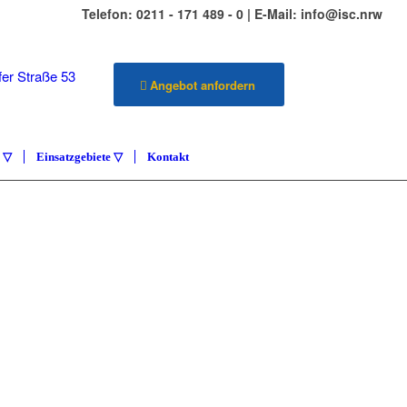
Telefon: 0211 - 171 489 - 0 | E-Mail: info@isc.nrw
er Straße 53
Angebot anfordern
üsseldorf
e ▽
Einsatzgebiete ▽
Kontakt