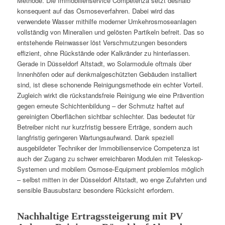
Methode. Die Immobilienservice Competenza setzt deshalb
konsequent auf das Osmoseverfahren. Dabei wird das
verwendete Wasser mithilfe moderner Umkehrosmoseanlagen
vollständig von Mineralien und gelösten Partikeln befreit. Das so
entstehende Reinwasser löst Verschmutzungen besonders
effizient, ohne Rückstände oder Kalkränder zu hinterlassen.
Gerade in Düsseldorf Altstadt, wo Solarmodule oftmals über
Innenhöfen oder auf denkmalgeschützten Gebäuden installiert
sind, ist diese schonende Reinigungsmethode ein echter Vorteil.
Zugleich wirkt die rückstandsfreie Reinigung wie eine Prävention
gegen erneute Schichtenbildung – der Schmutz haftet auf
gereinigten Oberflächen sichtbar schlechter. Das bedeutet für
Betreiber nicht nur kurzfristig bessere Erträge, sondern auch
langfristig geringeren Wartungsaufwand. Dank speziell
ausgebildeter Techniker der Immobilienservice Competenza ist
auch der Zugang zu schwer erreichbaren Modulen mit Teleskop-
Systemen und mobilem Osmose-Equipment problemlos möglich
– selbst mitten in der Düsseldorf Altstadt, wo enge Zufahrten und
sensible Bausubstanz besondere Rücksicht erfordern.
Nachhaltige Ertragssteigerung mit PV