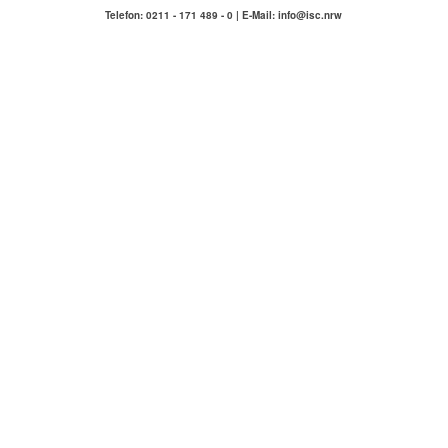
Telefon: 0211 - 171 489 - 0 | E-Mail: info@isc.nrw
IMMOBILIENSERVICE
COMPETENZA
Hausmeisterservice Carlstadt & Umgebung
ÜBER UNS
KONTAKT