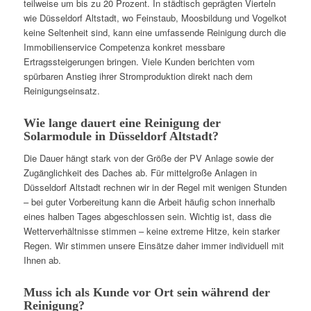
teilweise um bis zu 20 Prozent. In städtisch geprägten Vierteln
wie Düsseldorf Altstadt, wo Feinstaub, Moosbildung und Vogelkot
keine Seltenheit sind, kann eine umfassende Reinigung durch die
Immobilienservice Competenza konkret messbare
Ertragssteigerungen bringen. Viele Kunden berichten vom
spürbaren Anstieg ihrer Stromproduktion direkt nach dem
Reinigungseinsatz.
Wie lange dauert eine Reinigung der
Solarmodule in Düsseldorf Altstadt?
Die Dauer hängt stark von der Größe der PV Anlage sowie der
Zugänglichkeit des Daches ab. Für mittelgroße Anlagen in
Düsseldorf Altstadt rechnen wir in der Regel mit wenigen Stunden
– bei guter Vorbereitung kann die Arbeit häufig schon innerhalb
eines halben Tages abgeschlossen sein. Wichtig ist, dass die
Wetterverhältnisse stimmen – keine extreme Hitze, kein starker
Regen. Wir stimmen unsere Einsätze daher immer individuell mit
Ihnen ab.
Muss ich als Kunde vor Ort sein während der
Reinigung?