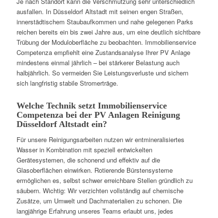
Je nach Standort kann die Verschmutzung sehr unterschiedlich
ausfallen. In Düsseldorf Altstadt mit seinen engen Straßen,
innerstädtischem Staubaufkommen und nahe gelegenen Parks
reichen bereits ein bis zwei Jahre aus, um eine deutlich sichtbare
Trübung der Moduloberfläche zu beobachten. Immobilienservice
Competenza empfiehlt eine Zustandsanalyse Ihrer PV Anlage
mindestens einmal jährlich – bei stärkerer Belastung auch
halbjährlich. So vermeiden Sie Leistungsverluste und sichern
sich langfristig stabile Stromerträge.
Welche Technik setzt Immobilienservice
Competenza bei der PV Anlagen Reinigung
Düsseldorf Altstadt ein?
Für unsere Reinigungsarbeiten nutzen wir entmineralisiertes
Wasser in Kombination mit speziell entwickelten
Gerätesystemen, die schonend und effektiv auf die
Glasoberflächen einwirken. Rotierende Bürstensysteme
ermöglichen es, selbst schwer erreichbare Stellen gründlich zu
säubern. Wichtig: Wir verzichten vollständig auf chemische
Zusätze, um Umwelt und Dachmaterialien zu schonen. Die
langjährige Erfahrung unseres Teams erlaubt uns, jedes