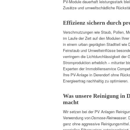
PV-Module dauerhaft leistungsstark bl
Zusätze und umweltschädliche Rückstä
Effizienz sichern durch pr
Verschmutzungen wie Staub, Pollen, Mo
im Laufe der Zeit auf den Modulen Ihrer
in einem urban geprägten Stadtteil wie 
Feinstaub und Umwelteinflüsse besond
verringern die Lichtdurchlässigkeit der
Stromproduktion erheblich – mitunter b
Experten der Immobilienservice Compete
Ihre PV-Anlage in Derendorf ohne Rück
Energieertrag nachhaltig zu optimieren.
Was unsere Reinigung in 
macht
Wir setzen bei der PV Anlagen Reinigung
Verwendung von
Osmose-Reinwasser
. 
ganz ohne aggressive Reinigungsmittel
speziellen Filtersystem entmineralisiert