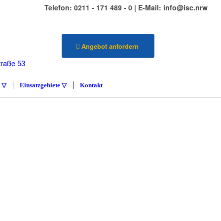
Telefon: 0211 - 171 489 - 0 | E-Mail: info@isc.nrw
Angebot anfordern
traße 53
ldorf
e ▽
Einsatzgebiete ▽
Kontakt
ILIENSERVICE
ETENZA
vice Carlstadt & Umgebung
KONTAKT