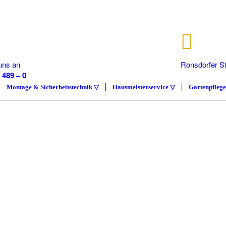
uns an
Ronsdorfer S
 489 – 0
40233 Düsse
Montage & Sicherheitstechnik ▽
Hausmeisterservice ▽
Gartenpfleg
IMMOB
COMP
Hausmeisterser
ÜBER UNS