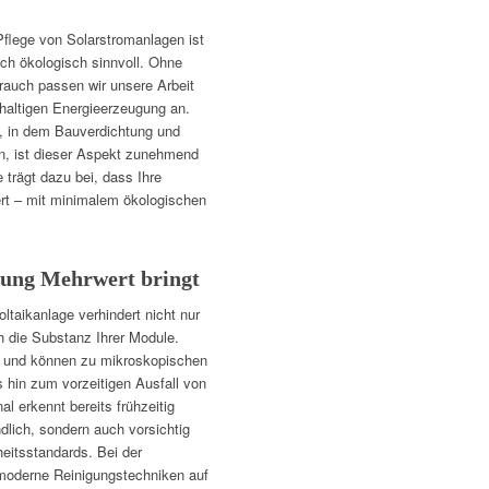
lege von Solarstromanlagen ist
uch ökologisch sinnvoll. Ohne
auch passen wir unsere Arbeit
haltigen Energieerzeugung an.
f, in dem Bauverdichtung und
, ist dieser Aspekt zunehmend
trägt dazu bei, dass Ihre
ert – mit minimalem ökologischen
tung Mehrwert bringt
ltaikanlage verhindert nicht nur
h die Substanz Ihrer Module.
v und können zu mikroskopischen
 hin zum vorzeitigen Ausfall von
 erkennt bereits frühzeitig
ndlich, sondern auch vorsichtig
heitsstandards. Bei der
moderne Reinigungstechniken auf