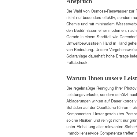
Anspruch
Die Wahl von Osmose-Reinwasser zur Pf
nicht nur besonders effektiv, sondern a
Chemie und mit minimalem Wasserverbr
den Bedürfnissen einer modernen, nach
Gerade in einem Stadtteil wie Derendor
Umweltbewusstsein Hand in Hand gehen
von Bedeutung. Unsere Vorgehensweise 
Solaranlage dauerhaft hohe Erträge lief
Fußabdruck.
Warum Ihnen unsere Leis
Die regelmäßige Reinigung Ihrer Photovo
Leistungsverluste, sondern schützt auc
Ablagerungen wirken auf Dauer korrosi
Schäden auf der Oberfläche führen – bis
Komponenten. Unser geschultes Personal
solche Risiken und reinigt nicht nur grü
unter Einhaltung aller relevanten Sicher
Immobilienservice Competenza treffen 