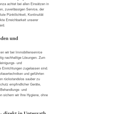
nza achtet bei allen Einsätzen in
en, zuverlässigen Service, der
lute Pünktlichkeit, Kontinuität
kte Erreichbarkeit unserer
ard.
oden und
zen wir bei Immobilienservice
itig nachhaltige Lösungen. Zum
einigungs- und
he Einrichtungen zugelassen sind.
ofasertechniken und geführten
en rückstandslos sauber zu
Schutz empfindlicher Geräte,
 Behandlungs- und
n sichern wir Ihre Hygiene, ohne
– direkt in Unterrath