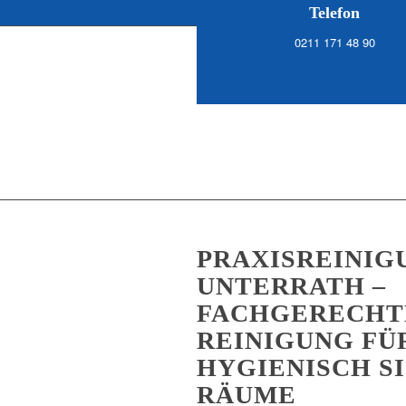
Telefon
0211 171 48 90
PRAXISREINIG
UNTERRATH –
FACHGERECHT
REINIGUNG FÜ
HYGIENISCH S
RÄUME