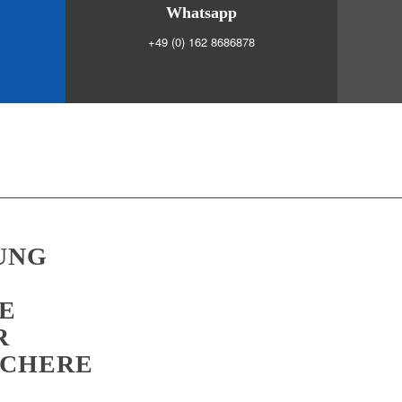
Whatsapp
+49 (0) 162 8686878
UNG
E
R
ICHERE