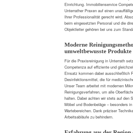
Einrichtung. Immobilienservice Compete
Unterrather Praxen auf einen unauffällig
Ihrer Professionalität gerecht wird. Abso
beim eingesetzten Personal und die dire
Objektleiter gehören bei uns zum Stand
Moderne Reinigungsmeth
umweltbewusste Produkte
Für die Praxisreinigung in Unterrath set
Competenza auf effiziente und gleichze
Einsatz kommen dabei ausschließlich R
Desinfektionsmittel, die für medizinisc
Unser Team arbeitet mit modernen Mikr
Reinigungsverfahren, um alle Oberfläch
halten. Dabei achten wir stets auf den 
Möbel und Bodenbeläge – besonders in
Wartebereichen. Dank präziser Technike
Arbeitsabläufe zu behindern.
Erfahrung aus der Region 