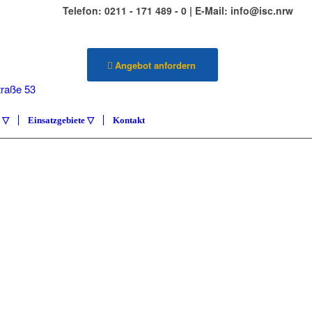
Telefon: 0211 - 171 489 - 0 | E-Mail: info@isc.nrw
Angebot anfordern
traße 53
ldorf
e ▽
Einsatzgebiete ▽
Kontakt
ENSERVICE
NZA
stadt & Umgebung
AKT