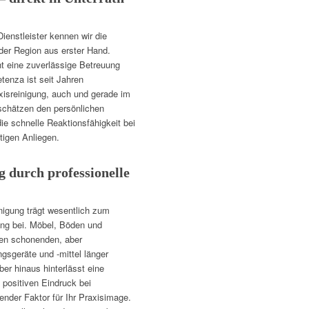
ienstleister kennen wir die
 der Region aus erster Hand.
ht eine zuverlässige Betreuung
tenza ist seit Jahren
xisreinigung, auch und gerade im
 schätzen den persönlichen
die schnelle Reaktionsfähigkeit bei
tigen Anliegen.
g durch professionelle
nigung trägt wesentlich zum
ung bei. Möbel, Böden und
den schonenden, aber
gsgeräte und -mittel länger
ber hinaus hinterlässt eine
 positiven Eindruck bei
ender Faktor für Ihr Praxisimage.