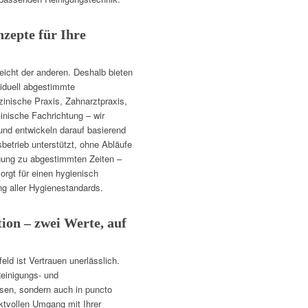
nzepte für Ihre
leicht der anderen. Deshalb bieten
viduell abgestimmte
inische Praxis, Zahnarztpraxis,
inische Fachrichtung – wir
und entwickeln darauf basierend
betrieb unterstützt, ohne Abläufe
igung zu abgestimmten Zeiten –
orgt für einen hygienisch
ng aller Hygienestandards.
tion – zwei Werte, auf
ld ist Vertrauen unerlässlich.
Reinigungs- und
esen, sondern auch in puncto
ktvollen Umgang mit Ihrer