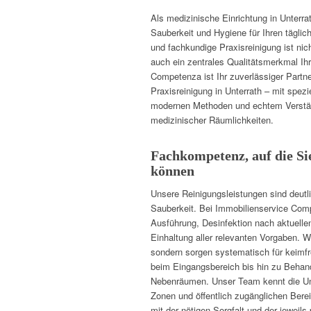
Als medizinische Einrichtung in Unterra
Sauberkeit und Hygiene für Ihren täglich
und fachkundige Praxisreinigung ist nich
auch ein zentrales Qualitätsmerkmal Ihr
Competenza ist Ihr zuverlässiger Partner
Praxisreinigung in Unterrath – mit spez
modernen Methoden und echtem Verstän
medizinischer Räumlichkeiten.
Fachkompetenz, auf die Sie
können
Unsere Reinigungsleistungen sind deutl
Sauberkeit. Bei Immobilienservice Com
Ausführung, Desinfektion nach aktuelle
Einhaltung aller relevanten Vorgaben. Wi
sondern sorgen systematisch für keimf
beim Eingangsbereich bis hin zu Behan
Nebenräumen. Unser Team kennt die Unt
Zonen und öffentlich zugänglichen Ber
mit der nötigen Sorgfalt und der jeweil