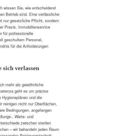
th wissen Sie, wie entscheidend
en Betrieb sind. Eine verlässliche
t nur gesetzliche Pflicht, sondern
er Praxis. Immobilienservice
 für professionelle
iell geschultem Personal,
dnis für die Anforderungen
 sich verlassen
ich mehr als gewöhnliche
petenza geht es um präzise
n Hygieneplänen und die
r reinigen nicht nur Oberflächen,
reie Bedingungen, angefangen
dlungs-, Warte- und
erschiede zwischen sterilen
eichen – wir behandeln jeden Raum
s passenden Reinigungstechnik.