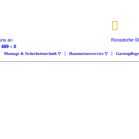
uns an
Ronsdorfer S
 489 – 0
40233 Düsse
Montage & Sicherheitstechnik ▽
Hausmeisterservice ▽
Gartenpfleg
IMMOBILI
COMPETE
Hausmeisterservice Carl
ÜBER UNS
KONT