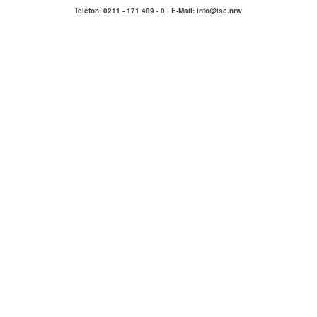
Telefon: 0211 - 171 489 - 0 | E-Mail: info@isc.nrw
IMMOBILIENSERVICE
COMPETENZA
Hausmeisterservice Carlstadt & Umgebung
ÜBER UNS
KONTAKT