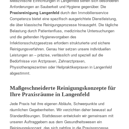
Medizinische Einrichtungen in Langenfeld sehen sich besonderen
Anforderungen an Sauberkeit und Hygiene gegenüber. Die
Praxisreinigung Langenfeld
durch den Immobilienservice
Competenza bietet eine spezifisch ausgerichtete Dienstleistung,
die über klassische Reinigungsprozesse hinausgeht. Die tägliche
Belastung durch Patientenfluss, medizinische Untersuchungen
und die geltenden Hygienevorgaben des
Infektionsschutzgesetzes erfordern strukturierte und sichere
Reinigungsverfahren. Genau hier setzen unsere individuellen
Leistungen an – präzise, verlässlich und speziell auf die
Bedürfnisse von Arztpraxen, Zahnarztpraxen,
Physiotherapiezentren oder Heilpraktikerpraxen in Langenfeld
abgestimmt.
Maßgeschneiderte Reinigungskonzepte für
Ihre Praxisräume in Langenfeld
Jede Praxis hat ihre eigenen Abläufe, Schwerpunkte und
räumlichen Gegebenheiten. Wir verzichten daher bewusst auf
Standardlösungen. Stattdessen entwickeln wir gemeinsam mit
unseren Auftraggebern aus dem Gesundheitswesen ein
Reinigungskonzept, das sich nahtlos in die Praxisprozesse