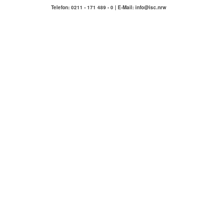
Telefon: 0211 - 171 489 - 0 | E-Mail: info@isc.nrw
IMMOBILIENSERVICE
COMPETENZA
Hausmeisterservice Carlstadt & Umgebung
ÜBER UNS
KONTAKT