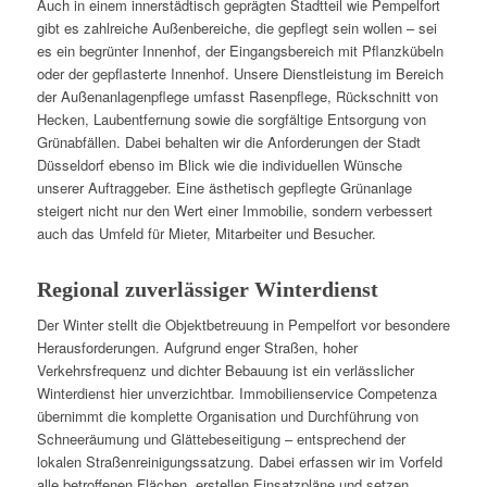
Auch in einem innerstädtisch geprägten Stadtteil wie Pempelfort
gibt es zahlreiche Außenbereiche, die gepflegt sein wollen – sei
es ein begrünter Innenhof, der Eingangsbereich mit Pflanzkübeln
oder der gepflasterte Innenhof. Unsere Dienstleistung im Bereich
der Außenanlagenpflege umfasst Rasenpflege, Rückschnitt von
Hecken, Laubentfernung sowie die sorgfältige Entsorgung von
Grünabfällen. Dabei behalten wir die Anforderungen der Stadt
Düsseldorf ebenso im Blick wie die individuellen Wünsche
unserer Auftraggeber. Eine ästhetisch gepflegte Grünanlage
steigert nicht nur den Wert einer Immobilie, sondern verbessert
auch das Umfeld für Mieter, Mitarbeiter und Besucher.
Regional zuverlässiger Winterdienst
Der Winter stellt die Objektbetreuung in Pempelfort vor besondere
Herausforderungen. Aufgrund enger Straßen, hoher
Verkehrsfrequenz und dichter Bebauung ist ein verlässlicher
Winterdienst hier unverzichtbar. Immobilienservice Competenza
übernimmt die komplette Organisation und Durchführung von
Schneeräumung und Glättebeseitigung – entsprechend der
lokalen Straßenreinigungssatzung. Dabei erfassen wir im Vorfeld
alle betroffenen Flächen, erstellen Einsatzpläne und setzen