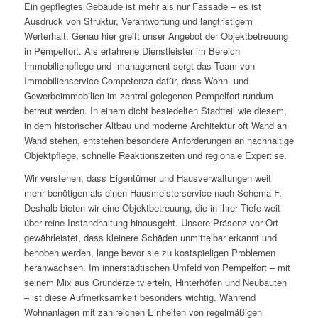
Ein gepflegtes Gebäude ist mehr als nur Fassade – es ist
Ausdruck von Struktur, Verantwortung und langfristigem
Werterhalt. Genau hier greift unser Angebot der Objektbetreuung
in Pempelfort. Als erfahrene Dienstleister im Bereich
Immobilienpflege und -management sorgt das Team von
Immobilienservice Competenza dafür, dass Wohn- und
Gewerbeimmobilien im zentral gelegenen Pempelfort rundum
betreut werden. In einem dicht besiedelten Stadtteil wie diesem,
in dem historischer Altbau und moderne Architektur oft Wand an
Wand stehen, entstehen besondere Anforderungen an nachhaltige
Objektpflege, schnelle Reaktionszeiten und regionale Expertise.
Wir verstehen, dass Eigentümer und Hausverwaltungen weit
mehr benötigen als einen Hausmeisterservice nach Schema F.
Deshalb bieten wir eine Objektbetreuung, die in ihrer Tiefe weit
über reine Instandhaltung hinausgeht. Unsere Präsenz vor Ort
gewährleistet, dass kleinere Schäden unmittelbar erkannt und
behoben werden, lange bevor sie zu kostspieligen Problemen
heranwachsen. Im innerstädtischen Umfeld von Pempelfort – mit
seinem Mix aus Gründerzeitvierteln, Hinterhöfen und Neubauten
– ist diese Aufmerksamkeit besonders wichtig. Während
Wohnanlagen mit zahlreichen Einheiten von regelmäßigen