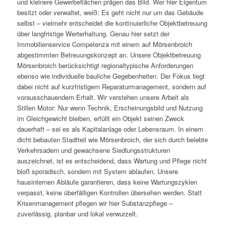
und kleinere Gewerbeflächen prägen das Bild. Wer hier Eigentum
besitzt oder verwaltet, weiß: Es geht nicht nur um das Gebäude
selbst – vielmehr entscheidet die kontinuierliche Objektbetreuung
über langfristige Werterhaltung. Genau hier setzt der
Immobilienservice Competenza mit einem auf Mörsenbroich
abgestimmten Betreuungskonzept an. Unsere Objektbetreuung
Mörsenbroich berücksichtigt regionaltypische Anforderungen
ebenso wie individuelle bauliche Gegebenheiten. Der Fokus liegt
dabei nicht auf kurzfristigem Reparaturmanagement, sondern auf
vorausschauendem Erhalt. Wir verstehen unsere Arbeit als
Stillen Motor: Nur wenn Technik, Erscheinungsbild und Nutzung
im Gleichgewicht bleiben, erfüllt ein Objekt seinen Zweck
dauerhaft – sei es als Kapitalanlage oder Lebensraum. In einem
dicht bebauten Stadtteil wie Mörsenbroich, der sich durch belebte
Verkehrsadern und gewachsene Siedlungsstrukturen
auszeichnet, ist es entscheidend, dass Wartung und Pflege nicht
bloß sporadisch, sondern mit System ablaufen. Unsere
hausinternen Abläufe garantieren, dass keine Wartungszyklen
verpasst, keine überfälligen Kontrollen übersehen werden. Statt
Krisenmanagement pflegen wir hier Substanzpflege –
zuverlässig, planbar und lokal verwurzelt.