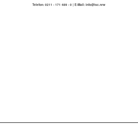
Telefon: 0211 - 171 489 - 0 | E-Mail: info@isc.nrw
IMMOBILIENSERVICE
COMPETENZA
Hausmeisterservice Hamm & Umgebung
ÜBER UNS
KONTAKT