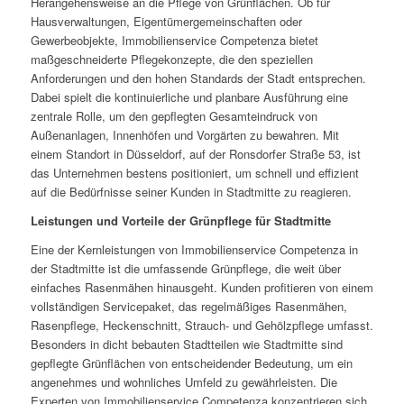
Herangehensweise an die Pflege von Grünflächen. Ob für
Hausverwaltungen, Eigentümergemeinschaften oder
Gewerbeobjekte, Immobilienservice Competenza bietet
maßgeschneiderte Pflegekonzepte, die den speziellen
Anforderungen und den hohen Standards der Stadt entsprechen.
Dabei spielt die kontinuierliche und planbare Ausführung eine
zentrale Rolle, um den gepflegten Gesamteindruck von
Außenanlagen, Innenhöfen und Vorgärten zu bewahren. Mit
einem Standort in Düsseldorf, auf der Ronsdorfer Straße 53, ist
das Unternehmen bestens positioniert, um schnell und effizient
auf die Bedürfnisse seiner Kunden in Stadtmitte zu reagieren.
Leistungen und Vorteile der Grünpflege für Stadtmitte
Eine der Kernleistungen von Immobilienservice Competenza in
der Stadtmitte ist die umfassende Grünpflege, die weit über
einfaches Rasenmähen hinausgeht. Kunden profitieren von einem
vollständigen Servicepaket, das regelmäßiges Rasenmähen,
Rasenpflege, Heckenschnitt, Strauch- und Gehölzpflege umfasst.
Besonders in dicht bebauten Stadtteilen wie Stadtmitte sind
gepflegte Grünflächen von entscheidender Bedeutung, um ein
angenehmes und wohnliches Umfeld zu gewährleisten. Die
Experten von Immobilienservice Competenza konzentrieren sich