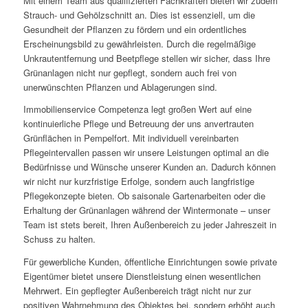
Mit einem Team aus qualifizierten Fachkräften bieten wir zudem
Strauch- und Gehölzschnitt an. Dies ist essenziell, um die
Gesundheit der Pflanzen zu fördern und ein ordentliches
Erscheinungsbild zu gewährleisten. Durch die regelmäßige
Unkrautentfernung und Beetpflege stellen wir sicher, dass Ihre
Grünanlagen nicht nur gepflegt, sondern auch frei von
unerwünschten Pflanzen und Ablagerungen sind.
Immobilienservice Competenza legt großen Wert auf eine
kontinuierliche Pflege und Betreuung der uns anvertrauten
Grünflächen in Pempelfort. Mit individuell vereinbarten
Pflegeintervallen passen wir unsere Leistungen optimal an die
Bedürfnisse und Wünsche unserer Kunden an. Dadurch können
wir nicht nur kurzfristige Erfolge, sondern auch langfristige
Pflegekonzepte bieten. Ob saisonale Gartenarbeiten oder die
Erhaltung der Grünanlagen während der Wintermonate – unser
Team ist stets bereit, Ihren Außenbereich zu jeder Jahreszeit in
Schuss zu halten.
Für gewerbliche Kunden, öffentliche Einrichtungen sowie private
Eigentümer bietet unsere Dienstleistung einen wesentlichen
Mehrwert. Ein gepflegter Außenbereich trägt nicht nur zur
positiven Wahrnehmung des Objektes bei, sondern erhöht auch