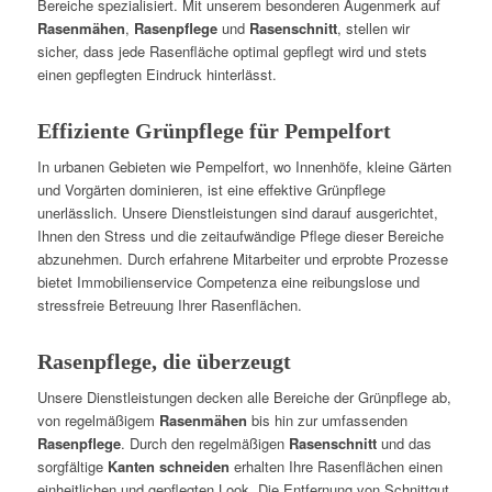
Bereiche spezialisiert. Mit unserem besonderen Augenmerk auf
Rasenmähen
,
Rasenpflege
und
Rasenschnitt
, stellen wir
sicher, dass jede Rasenfläche optimal gepflegt wird und stets
einen gepflegten Eindruck hinterlässt.
Effiziente Grünpflege für Pempelfort
In urbanen Gebieten wie Pempelfort, wo Innenhöfe, kleine Gärten
und Vorgärten dominieren, ist eine effektive Grünpflege
unerlässlich. Unsere Dienstleistungen sind darauf ausgerichtet,
Ihnen den Stress und die zeitaufwändige Pflege dieser Bereiche
abzunehmen. Durch erfahrene Mitarbeiter und erprobte Prozesse
bietet Immobilienservice Competenza eine reibungslose und
stressfreie Betreuung Ihrer Rasenflächen.
Rasenpflege, die überzeugt
Unsere Dienstleistungen decken alle Bereiche der Grünpflege ab,
von regelmäßigem
Rasenmähen
bis hin zur umfassenden
Rasenpflege
. Durch den regelmäßigen
Rasenschnitt
und das
sorgfältige
Kanten schneiden
erhalten Ihre Rasenflächen einen
einheitlichen und gepflegten Look. Die Entfernung von Schnittgut