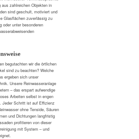
 aus zahlreichen Objekten in
den sind geschult, motiviert und
e Glasflächen zuverlässig zu
ng oder unter besonderen
 wasserabweisenden
ensweise
en begutachten wir die örtlichen
el sind zu beachten? Welche
s ergeben sich unser
chnik. Unsere Reinwasseranlage
etern – das erspart aufwendige
loses Arbeiten selbst in engen
Jeder Schritt ist auf Effizienz
Reinwasser ohne Tenside, Säuren
men und Dichtungen langfristig
ssaden profitieren von dieser
reinigung mit System – und
eignet.