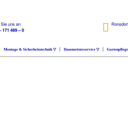
 Sie uns an
Ronsdorf
– 171 489 – 0
40233 D
Montage & Sicherheitstechnik ▽
Hausmeisterservice ▽
Gartenpfleg
IMMOB
COMP
Hausmeisterser
ÜBER UNS