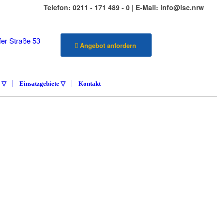
Telefon: 0211 - 171 489 - 0 | E-Mail: info@isc.nrw
er Straße 53
Angebot anfordern
üsseldorf
e ▽
Einsatzgebiete ▽
Kontakt
ILIENSERVICE
ETENZA
vice Carlstadt & Umgebung
KONTAKT