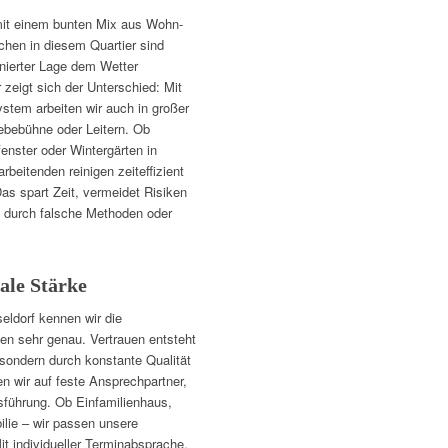
 mit einem bunten Mix aus Wohn-
chen in diesem Quartier sind
onierter Lage dem Wetter
zeigt sich der Unterschied: Mit
tem arbeiten wir auch in großer
ebebühne oder Leitern. Ob
nster oder Wintergärten in
beitenden reinigen zeiteffizient
s spart Zeit, vermeidet Risiken
n durch falsche Methoden oder
ale Stärke
seldorf kennen wir die
en sehr genau. Vertrauen entsteht
sondern durch konstante Qualität
n wir auf feste Ansprechpartner,
sführung. Ob Einfamilienhaus,
lie – wir passen unsere
it individueller Terminabsprache,