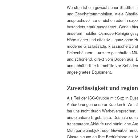
Wersten ist ein gewachsener Stadtteil
und Geschäftsimmobilien. Viele Glasflä
anspruchsvoll zu erreichen oder in exp
besonders stark ausgesetzt. Genau hier 
unserem mobilen Osmose-Reinigungssys
Höhe sicher und effektiv – ganz ohne H
moderne Glasfassade, klassische Bürofe
Reihenhäusern – unsere geschulten Mitar
und schonend, direkt vom Boden aus. Da
und schützt Ihre Immobilie vor Schäde
ungeeignetes Equipment.
Zuverlässigkeit und region
Als Teil der ISC-Gruppe mit Sitz in Düs
Anforderungen unserer Kunden in Werst
bei uns nicht durch Werbeversprechen, 
und planbare Ergebnisse. Deshalb setze
transparente Abläufe und pünktliche Au
Mehrparteienobjekt oder Gewerbeimmobi
Glasreinigung an Ihre Bedürfnisse an. M