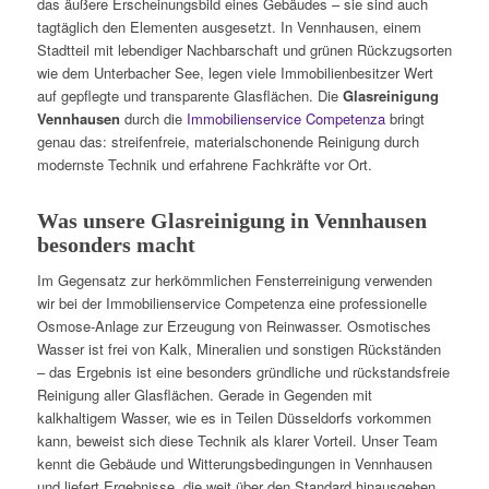
das äußere Erscheinungsbild eines Gebäudes – sie sind auch
tagtäglich den Elementen ausgesetzt. In Vennhausen, einem
Stadtteil mit lebendiger Nachbarschaft und grünen Rückzugsorten
wie dem Unterbacher See, legen viele Immobilienbesitzer Wert
auf gepflegte und transparente Glasflächen. Die
Glasreinigung
Vennhausen
durch die
Immobilienservice Competenza
bringt
genau das: streifenfreie, materialschonende Reinigung durch
modernste Technik und erfahrene Fachkräfte vor Ort.
Was unsere Glasreinigung in Vennhausen
besonders macht
Im Gegensatz zur herkömmlichen Fensterreinigung verwenden
wir bei der Immobilienservice Competenza eine professionelle
Osmose-Anlage zur Erzeugung von Reinwasser. Osmotisches
Wasser ist frei von Kalk, Mineralien und sonstigen Rückständen
– das Ergebnis ist eine besonders gründliche und rückstandsfreie
Reinigung aller Glasflächen. Gerade in Gegenden mit
kalkhaltigem Wasser, wie es in Teilen Düsseldorfs vorkommen
kann, beweist sich diese Technik als klarer Vorteil. Unser Team
kennt die Gebäude und Witterungsbedingungen in Vennhausen
und liefert Ergebnisse, die weit über den Standard hinausgehen.