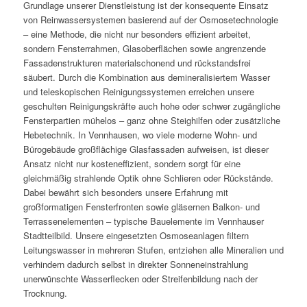
Grundlage unserer Dienstleistung ist der konsequente Einsatz
von Reinwassersystemen basierend auf der Osmosetechnologie
– eine Methode, die nicht nur besonders effizient arbeitet,
sondern Fensterrahmen, Glasoberflächen sowie angrenzende
Fassadenstrukturen materialschonend und rückstandsfrei
säubert. Durch die Kombination aus demineralisiertem Wasser
und teleskopischen Reinigungssystemen erreichen unsere
geschulten Reinigungskräfte auch hohe oder schwer zugängliche
Fensterpartien mühelos – ganz ohne Steighilfen oder zusätzliche
Hebetechnik. In Vennhausen, wo viele moderne Wohn- und
Bürogebäude großflächige Glasfassaden aufweisen, ist dieser
Ansatz nicht nur kosteneffizient, sondern sorgt für eine
gleichmäßig strahlende Optik ohne Schlieren oder Rückstände.
Dabei bewährt sich besonders unsere Erfahrung mit
großformatigen Fensterfronten sowie gläsernen Balkon- und
Terrassenelementen – typische Bauelemente im Vennhauser
Stadtteilbild. Unsere eingesetzten Osmoseanlagen filtern
Leitungswasser in mehreren Stufen, entziehen alle Mineralien und
verhindern dadurch selbst in direkter Sonneneinstrahlung
unerwünschte Wasserflecken oder Streifenbildung nach der
Trocknung.