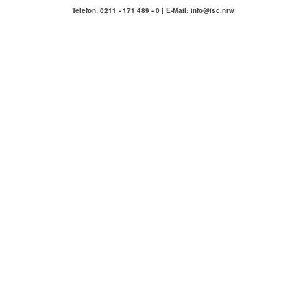
Telefon: 0211 - 171 489 - 0 | E-Mail: info@isc.nrw
IMMOBILIENSERVICE
COMPETENZA
Hausmeisterservice Carlstadt & Umgebung
ÜBER UNS
KONTAKT