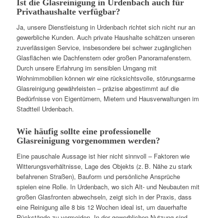
Ist die Glasreinigung in Urdenbach auch für
Privathaushalte verfügbar?
Ja, unsere Dienstleistung in Urdenbach richtet sich nicht nur an
gewerbliche Kunden. Auch private Haushalte schätzen unseren
zuverlässigen Service, insbesondere bei schwer zugänglichen
Glasflächen wie Dachfenstern oder großen Panoramafenstern.
Durch unsere Erfahrung im sensiblen Umgang mit
Wohnimmobilien können wir eine rücksichtsvolle, störungsarme
Glasreinigung gewährleisten – präzise abgestimmt auf die
Bedürfnisse von Eigentümern, Mietern und Hausverwaltungen im
Stadtteil Urdenbach.
Wie häufig sollte eine professionelle
Glasreinigung vorgenommen werden?
Eine pauschale Aussage ist hier nicht sinnvoll – Faktoren wie
Witterungsverhältnisse, Lage des Objekts (z. B. Nähe zu stark
befahrenen Straßen), Bauform und persönliche Ansprüche
spielen eine Rolle. In Urdenbach, wo sich Alt- und Neubauten mit
großen Glasfronten abwechseln, zeigt sich in der Praxis, dass
eine Reinigung alle 8 bis 12 Wochen ideal ist, um dauerhafte
Rückstände zu vermeiden. In der gewerblichen Nutzung sind