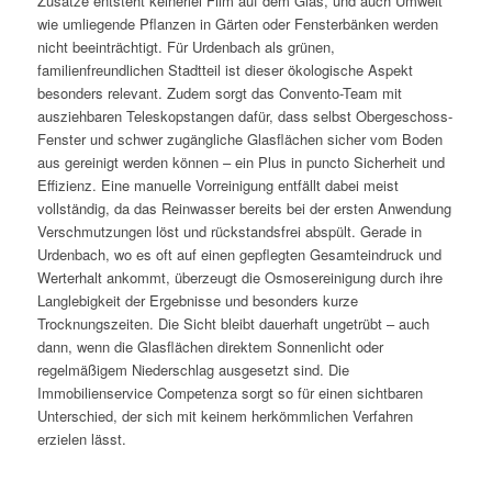
Zusätze entsteht keinerlei Film auf dem Glas, und auch Umwelt
wie umliegende Pflanzen in Gärten oder Fensterbänken werden
nicht beeinträchtigt. Für Urdenbach als grünen,
familienfreundlichen Stadtteil ist dieser ökologische Aspekt
besonders relevant. Zudem sorgt das Convento-Team mit
ausziehbaren Teleskopstangen dafür, dass selbst Obergeschoss-
Fenster und schwer zugängliche Glasflächen sicher vom Boden
aus gereinigt werden können – ein Plus in puncto Sicherheit und
Effizienz. Eine manuelle Vorreinigung entfällt dabei meist
vollständig, da das Reinwasser bereits bei der ersten Anwendung
Verschmutzungen löst und rückstandsfrei abspült. Gerade in
Urdenbach, wo es oft auf einen gepflegten Gesamteindruck und
Werterhalt ankommt, überzeugt die Osmosereinigung durch ihre
Langlebigkeit der Ergebnisse und besonders kurze
Trocknungszeiten. Die Sicht bleibt dauerhaft ungetrübt – auch
dann, wenn die Glasflächen direktem Sonnenlicht oder
regelmäßigem Niederschlag ausgesetzt sind. Die
Immobilienservice Competenza sorgt so für einen sichtbaren
Unterschied, der sich mit keinem herkömmlichen Verfahren
erzielen lässt.