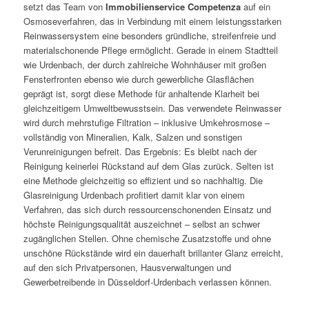
setzt das Team von
Immobilienservice Competenza
auf ein
Osmoseverfahren, das in Verbindung mit einem leistungsstarken
Reinwassersystem eine besonders gründliche, streifenfreie und
materialschonende Pflege ermöglicht. Gerade in einem Stadtteil
wie Urdenbach, der durch zahlreiche Wohnhäuser mit großen
Fensterfronten ebenso wie durch gewerbliche Glasflächen
geprägt ist, sorgt diese Methode für anhaltende Klarheit bei
gleichzeitigem Umweltbewusstsein. Das verwendete Reinwasser
wird durch mehrstufige Filtration – inklusive Umkehrosmose –
vollständig von Mineralien, Kalk, Salzen und sonstigen
Verunreinigungen befreit. Das Ergebnis: Es bleibt nach der
Reinigung keinerlei Rückstand auf dem Glas zurück. Selten ist
eine Methode gleichzeitig so effizient und so nachhaltig. Die
Glasreinigung Urdenbach profitiert damit klar von einem
Verfahren, das sich durch ressourcenschonenden Einsatz und
höchste Reinigungsqualität auszeichnet – selbst an schwer
zugänglichen Stellen. Ohne chemische Zusatzstoffe und ohne
unschöne Rückstände wird ein dauerhaft brillanter Glanz erreicht,
auf den sich Privatpersonen, Hausverwaltungen und
Gewerbetreibende in Düsseldorf-Urdenbach verlassen können.