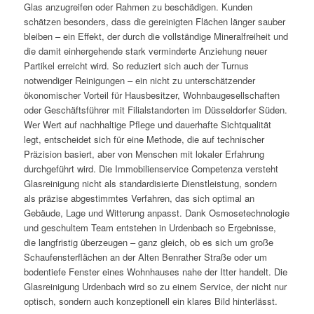
Glas anzugreifen oder Rahmen zu beschädigen. Kunden
schätzen besonders, dass die gereinigten Flächen länger sauber
bleiben – ein Effekt, der durch die vollständige Mineralfreiheit und
die damit einhergehende stark verminderte Anziehung neuer
Partikel erreicht wird. So reduziert sich auch der Turnus
notwendiger Reinigungen – ein nicht zu unterschätzender
ökonomischer Vorteil für Hausbesitzer, Wohnbaugesellschaften
oder Geschäftsführer mit Filialstandorten im Düsseldorfer Süden.
Wer Wert auf nachhaltige Pflege und dauerhafte Sichtqualität
legt, entscheidet sich für eine Methode, die auf technischer
Präzision basiert, aber von Menschen mit lokaler Erfahrung
durchgeführt wird. Die Immobilienservice Competenza versteht
Glasreinigung nicht als standardisierte Dienstleistung, sondern
als präzise abgestimmtes Verfahren, das sich optimal an
Gebäude, Lage und Witterung anpasst. Dank Osmosetechnologie
und geschultem Team entstehen in Urdenbach so Ergebnisse,
die langfristig überzeugen – ganz gleich, ob es sich um große
Schaufensterflächen an der Alten Benrather Straße oder um
bodentiefe Fenster eines Wohnhauses nahe der Itter handelt. Die
Glasreinigung Urdenbach wird so zu einem Service, der nicht nur
optisch, sondern auch konzeptionell ein klares Bild hinterlässt.