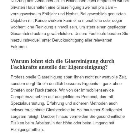
Nutzung des Gebäudes ab. In Holthausen etwa empfehlen wir bei
privaten Haushalten eine Glasreinigung zweimal pro Jahr –
vorzugsweise im Frühjahr und Herbst. Bei gewerblich genutzten
Objekten mit Kundenverkehr kann eine monatliche oder sogar
wöchentliche Reinigung sinnvoll sein, um stets einen gepflegten
Gesamteindruck zu gewährleisten. Unsere Fachleute beraten Sie
hierzu individuell unter Berücksichtigung aller relevanten
Faktoren.
Warum lohnt sich die Glasreinigung durch
Fachkräfte anstelle der Eigenreinigung?
Professionelle Glasreinigung spart Ihnen nicht nur wertvolle Zeit,
sondern sorgt für ein deutlich besseres Ergebnis – ganz ohne
Streifen oder Rückstände. Wir von der Immobilienservice
Competenza setzen auf ausgebildetes Personal, das mit
Spezialausrüstung, Erfahrung und sicheren Methoden auch
schwer erreichbare Glasbereiche im Holthausener Stadtgebiet
sorgsam reinigt. Darüber hinaus vermeiden Sie gesundheitliche
Risiken beim Arbeiten in der Höhe oder beim Umgang mit
Reinigungsmitteln.