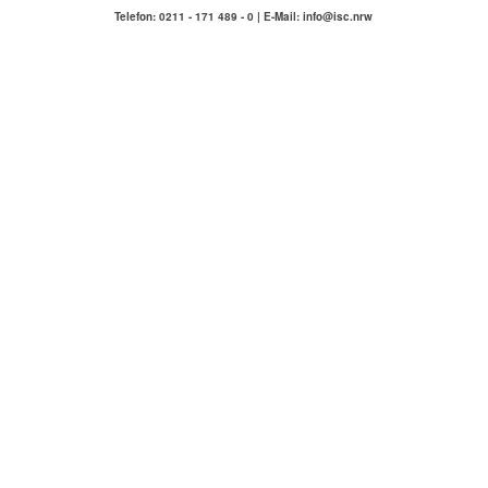
Telefon: 0211 - 171 489 - 0 | E-Mail: info@isc.nrw
IMMOBILIENSERVICE
COMPETENZA
Hausmeisterservice Carlstadt & Umgebung
ÜBER UNS
KONTAKT