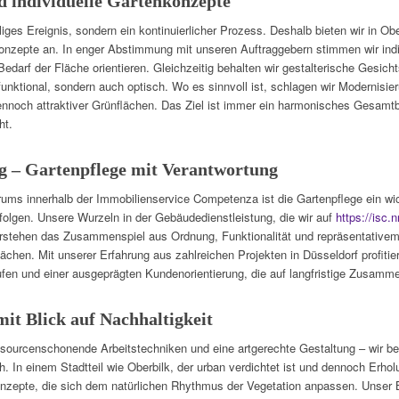
d individuelle Gartenkonzepte
liges Ereignis, sondern ein kontinuierlicher Prozess. Deshalb bieten wir in O
konzepte an. In enger Abstimmung mit unseren Auftraggebern stimmen wir indiv
Bedarf der Fläche orientieren. Gleichzeitig behalten wir gestalterische Gesich
 funktional, sondern auch optisch. Wo es sinnvoll ist, schlagen wir Modernis
ennoch attraktiver Grünflächen. Das Ziel ist immer ein harmonisches Gesamtbi
ht.
g – Gartenpflege mit Verantwortung
rums innerhalb der Immobilienservice Competenza ist die Gartenpflege ein wic
olgen. Unsere Wurzeln in der Gebäudedienstleistung, die wir auf
https://isc.n
erstehen das Zusammenspiel aus Ordnung, Funktionalität und repräsentativem
lächen. Mit unserer Erfahrung aus zahlreichen Projekten in Düsseldorf profiti
ufen und einer ausgeprägten Kundenorientierung, die auf langfristige Zusammen
it Blick auf Nachhaltigkeit
sourcenschonende Arbeitstechniken und eine artgerechte Gestaltung – wir be
h. In einem Stadtteil wie Oberbilk, der urban verdichtet ist und dennoch Erho
nzepte, die sich dem natürlichen Rhythmus der Vegetation anpassen. Unser Be