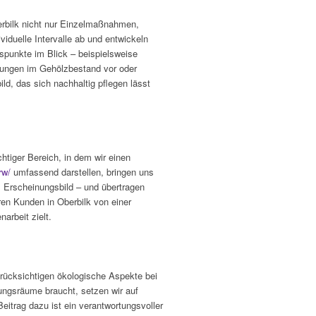
berbilk nicht nur Einzelmaßnahmen,
iduelle Intervalle ab und entwickeln
tspunkte im Blick – beispielsweise
ierungen im Gehölzbestand vor oder
ld, das sich nachhaltig pflegen lässt
htiger Bereich, in dem wir einen
rw/
umfassend darstellen, bringen uns
 Erscheinungsbild – und übertragen
eren Kunden in Oberbilk von einer
arbeit zielt.
rücksichtigen ökologische Aspekte bei
lungsräume braucht, setzen wir auf
itrag dazu ist ein verantwortungsvoller