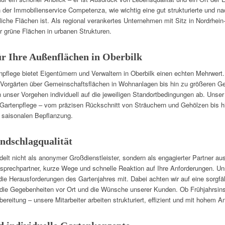
n der Immobilienservice Competenza, wie wichtig eine gut strukturierte und nac
he Flächen ist. Als regional verankertes Unternehmen mit Sitz in Nordrhein-W
r grüne Flächen in urbanen Strukturen.
r Ihre Außenflächen in Oberbilk
npflege bietet Eigentümern und Verwaltern in Oberbilk einen echten Mehrwer
inen Vorgärten über Gemeinschaftsflächen in Wohnanlagen bis hin zu größeren 
nser Vorgehen individuell auf die jeweiligen Standortbedingungen ab. Unser
 Gartenpflege – vom präzisen Rückschnitt von Sträuchern und Gehölzen bis h
 saisonalen Bepflanzung.
ndschlagqualität
lt nicht als anonymer Großdienstleister, sondern als engagierter Partner a
nsprechpartner, kurze Wege und schnelle Reaktion auf Ihre Anforderungen. Un
ie Herausforderungen des Gartenjahres mit. Dabei achten wir auf eine sorgfä
ie Gegebenheiten vor Ort und die Wünsche unserer Kunden. Ob Frühjahrsins
bereitung – unsere Mitarbeiter arbeiten strukturiert, effizient und mit hohem 