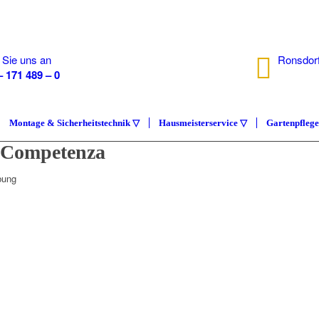
 Sie uns an
Ronsdorf
– 171 489 – 0
40233 D
Montage & Sicherheitstechnik ▽
Hausmeisterservice ▽
Gartenpfleg
e Competenza
bung