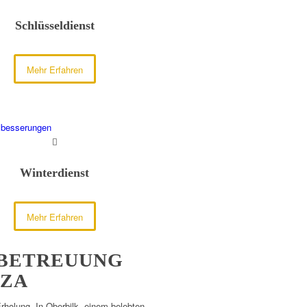
Schlüsseldienst
Mehr Erfahren
sbesserungen
Winterdienst
Mehr Erfahren
 BETREUUNG
NZA
Erholung. In Oberbilk, einem belebten