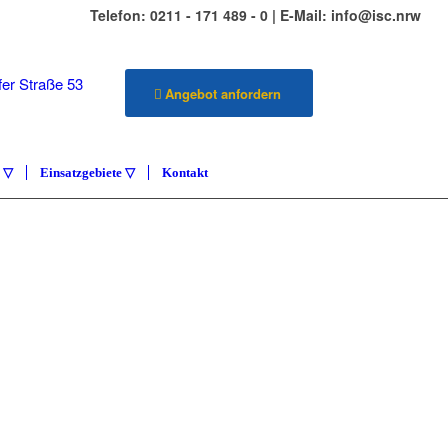
Telefon: 0211 - 171 489 - 0 | E-Mail: info@isc.nrw
er Straße 53
Angebot anfordern
üsseldorf
e ▽
Einsatzgebiete ▽
Kontakt