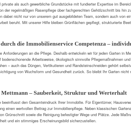
rivate als auch gewerbliche Grundstücke mit fundierter Expertise im Berei
n der regelmäßigen Rasenpflege über fachgerechten Gehölzschnitt bis hin z
en dabei nicht nur von unserem gut ausgebildeten Team, sondern auch von ei
Arbeit beruht. Mit unserer Hilfe bleiben Grünflächen gepflegt, strukturierte Be
 durch die Immobilienservice Competenza – individ
e Anforderungen an die Pflege. Deshalb entwickeln wir für jeden Garten in Met
uf bodenschonende Arbeitsweise, ökologisch sinnvolle Pflegemaßnahmen und
ähen – auch das Düngen, Vertikutieren und Randsteinschneiden gehört selbst
chtigung von Wuchsform und Gesundheit zurück. So bleibt Ihr Garten nicht nu
 Mettmann – Sauberkeit, Struktur und Werterhalt
e beeinflusst den Gesamteindruck Ihrer Immobilie. Für Eigentümer, Hausver
tung einen wertvollen Beitrag zur Immobilienpflege. Neben klassischen Garte
von Grünschnitt sowie die Reinigung befestigter Wege und Plätze. Jede Maßn
heit und ein stimmiges Erscheinungsbild sicherzustellen.