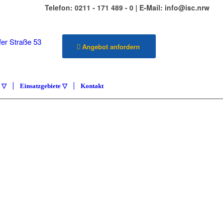
Telefon: 0211 - 171 489 - 0 | E-Mail: info@isc.nrw
er Straße 53
Angebot anfordern
üsseldorf
e ▽
Einsatzgebiete ▽
Kontakt
ILIENSERVICE
ETENZA
vice Carlstadt & Umgebung
KONTAKT