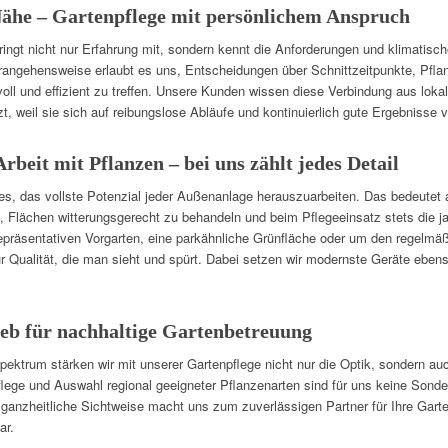
Nähe – Gartenpflege mit persönlichem Anspruch
ingt nicht nur Erfahrung mit, sondern kennt die Anforderungen und klimatisc
rangehensweise erlaubt es uns, Entscheidungen über Schnittzeitpunkte, Pf
 und effizient zu treffen. Unsere Kunden wissen diese Verbindung aus loka
zt, weil sie sich auf reibungslose Abläufe und kontinuierlich gute Ergebnisse
rbeit mit Pflanzen – bei uns zählt jedes Detail
 es, das vollste Potenzial jeder Außenanlage herauszuarbeiten. Das bedeutet
n, Flächen witterungsgerecht zu behandeln und beim Pflegeeinsatz stets die j
epräsentativen Vorgarten, eine parkähnliche Grünfläche oder um den regelmäß
r Qualität, die man sieht und spürt. Dabei setzen wir modernste Geräte ebens
eb für nachhaltige Gartenbetreuung
spektrum stärken wir mit unserer Gartenpflege nicht nur die Optik, sondern au
lege und Auswahl regional geeigneter Pflanzenarten sind für uns keine Sonder
ganzheitliche Sichtweise macht uns zum zuverlässigen Partner für Ihre Garte
ar.