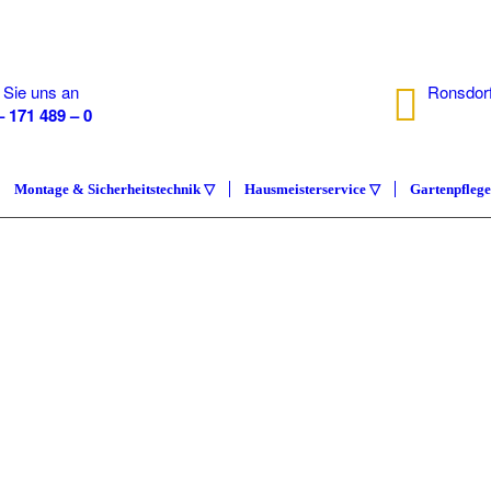
 Sie uns an
Ronsdorf
– 171 489 – 0
40233 D
Montage & Sicherheitstechnik ▽
Hausmeisterservice ▽
Gartenpfleg
IMMOB
COMP
Hausmeisterser
ÜBER UNS