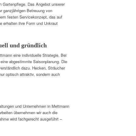
ch Gartenpflege. Das Angebot unserer
ur ganzjährigen Betreuung von
nem festen Servicekonzept, das auf
ete erhalten ihre Form und Unkraut
uell und gründlich
tmann eine individuelle Strategie. Bei
 eine abgestimmte Saisonplanung. Die
verständlich dazu. Hecken, Sträucher
r optisch attraktiv, sondern auch
waltungen und Unternehmen in Mettmann
narbeiten übernehmen wir auch die
ahme wird fachgerecht ausgeführt –