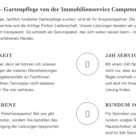
 – Gartenpflege von der Immobilienservice Compete
, fachlich fundierter Gartenpflege suchen, sind wir Ihr Ansprechpartner. Die
w-how und die richtige Portion Leidenschaft. Unsere Leistungen beraten wir 
 transparent. So entsteht ein Servicepaket, das sich sehen lassen kann – i
n erfahrenen Händen.
KEIT
24H SERVI
ser, denn wir können mit unseren
Mit einem 24h Not
en die meisten Dienstleistungen
nicht nur, aber a
egebenenfalls an Fachfirmen
Regel innerhalb v
Ihren Terminplan nicht belasten
und wird mit Ihn
 Sie uns vertrauen.
Lösung finden.
ARENZ
RUNDUM S
 Preistransparenz! Bei uns gibt
Für Vermieter un
osten, sondern Sie bezahlen das,
rundum sorglos Se
ingung der Leistungen besprochen
Haustechniker, ü
sind im 24h Servi