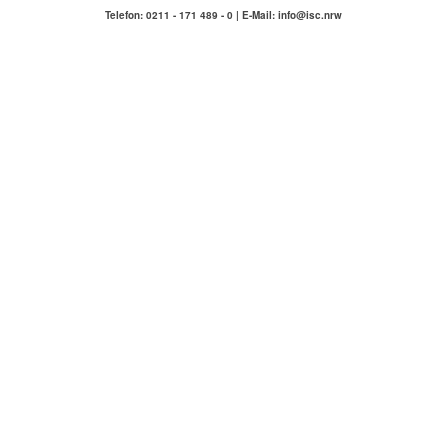
Telefon: 0211 - 171 489 - 0 | E-Mail: info@isc.nrw
IMMOBILIENSERVICE
COMPETENZA
Hausmeisterservice Carlstadt & Umgebung
ÜBER UNS
KONTAKT