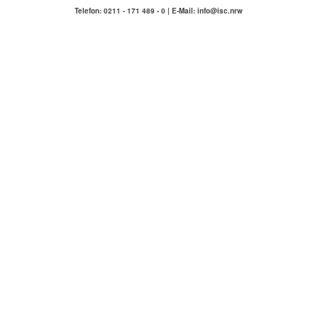
Telefon: 0211 - 171 489 - 0 | E-Mail: info@isc.nrw
IMMOBILIENSERVICE
COMPETENZA
Hausmeisterservice Carlstadt & Umgebung
ÜBER UNS
KONTAKT