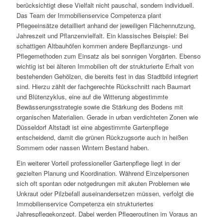
berücksichtigt diese Vielfalt nicht pauschal, sondern individuell.
Das Team der Immobilienservice Competenza plant
Pflegeeinsätze detailliert anhand der jeweiligen Flächennutzung,
Jahreszeit und Pflanzenvielfalt. Ein klassisches Beispiel: Bei
schattigen Altbauhöfen kommen andere Bepflanzungs- und
Pflegemethoden zum Einsatz als bei sonnigen Vorgärten. Ebenso
wichtig ist bei älteren Immobilien oft der strukturierte Erhalt von
bestehenden Gehölzen, die bereits fest in das Stadtbild integriert
sind. Hierzu zählt der fachgerechte Rückschnitt nach Baumart
und Blütenzyklus, eine auf die Witterung abgestimmte
Bewässerungsstrategie sowie die Stärkung des Bodens mit
organischen Materialien. Gerade in urban verdichteten Zonen wie
Düsseldorf Altstadt ist eine abgestimmte Gartenpflege
entscheidend, damit die grünen Rückzugsorte auch in heißen
Sommern oder nassen Wintern Bestand haben.
Ein weiterer Vorteil professioneller Gartenpflege liegt in der
gezielten Planung und Koordination. Während Einzelpersonen
sich oft spontan oder notgedrungen mit akuten Problemen wie
Unkraut oder Pilzbefall auseinandersetzen müssen, verfolgt die
Immobilienservice Competenza ein strukturiertes
Jahrespflegekonzept. Dabei werden Pflegeroutinen im Voraus an