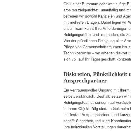
Ob kleiner Büroraum oder weitläufige B
arbeiten zielgerichtet, unauffällig und m
betreuen wir sowohl Kanzleien und Age
mit mehreren Etagen. Dabei legen wir We
unser Team kennt Ihre Anforderungen u
Reinigungsmittel und -methoden, die zu
Von der gründlichen Reinigung aller Arb
Pflege von Gemeinschaftsräumen bis zur
Technikbereiche – wir arbeiten diskret
sich voll auf Ihr Tagesgeschäft konzent
Diskretion, Pünktlichkeit 
Ansprechpartner
Ein vertrauensvoller Umgang mit Ihrem A
selbstverständlich. Deshalb setzen wir 
Reinigungsteams, sondern auf verlässli
in Ihrem Objekt tätig sind. In Golzheim 
mit festen Ansprechpartnern und kurz
schafft Sicherheit, reduziert Koordinat
Ihre individuellen Vorstellungen dauerh