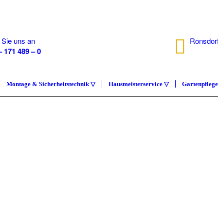
 Sie uns an
Ronsdorf
– 171 489 – 0
40233 D
Montage & Sicherheitstechnik ▽
Hausmeisterservice ▽
Gartenpfleg
IMMOB
COMP
Hausmeisterser
ÜBER UNS