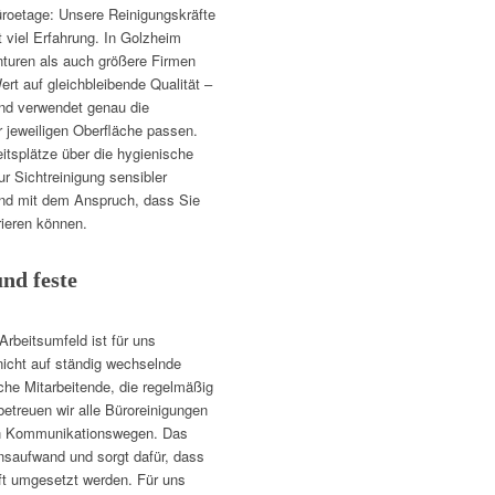
üroetage: Unsere Reinigungskräfte
it viel Erfahrung. In Golzheim
nturen als auch größere Firmen
rt auf gleichbleibende Qualität –
nd verwendet genau die
r jeweiligen Oberfläche passen.
eitsplätze über die hygienische
 Sichtreinigung sensibler
 und mit dem Anspruch, dass Sie
rieren können.
und feste
rbeitsumfeld ist für uns
nicht auf ständig wechselnde
che Mitarbeitende, die regelmäßig
betreuen wir alle Büroreinigungen
en Kommunikationswegen. Das
ionsaufwand und sorgt dafür, dass
aft umgesetzt werden. Für uns