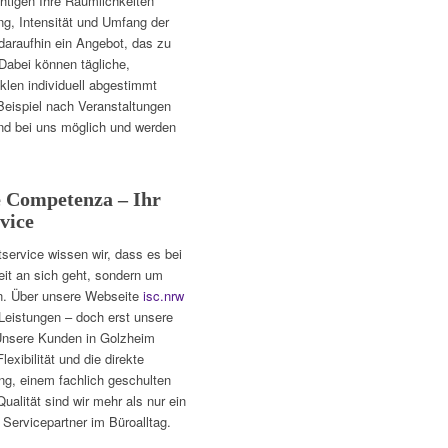
htigen Ihre Räumlichkeiten
ng, Intensität und Umfang der
araufhin ein Angebot, das zu
Dabei können tägliche,
klen individuell abgestimmt
eispiel nach Veranstaltungen
nd bei uns möglich und werden
 Competenza – Ihr
vice
service wissen wir, dass es bei
eit an sich geht, sondern um
ion. Über unsere Webseite
isc.nrw
 Leistungen – doch erst unsere
 Unsere Kunden in Golzheim
exibilität und die direkte
ng, einem fachlich geschulten
ualität sind wir mehr als nur ein
r Servicepartner im Büroalltag.