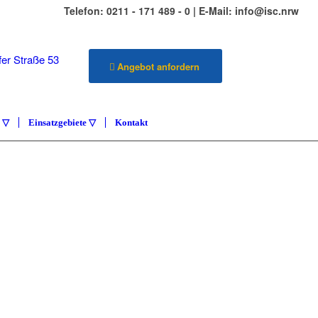
Telefon: 0211 - 171 489 - 0 | E-Mail: info@isc.nrw
er Straße 53
Angebot anfordern
üsseldorf
e ▽
Einsatzgebiete ▽
Kontakt
ILIENSERVICE
ETENZA
vice Carlstadt & Umgebung
KONTAKT