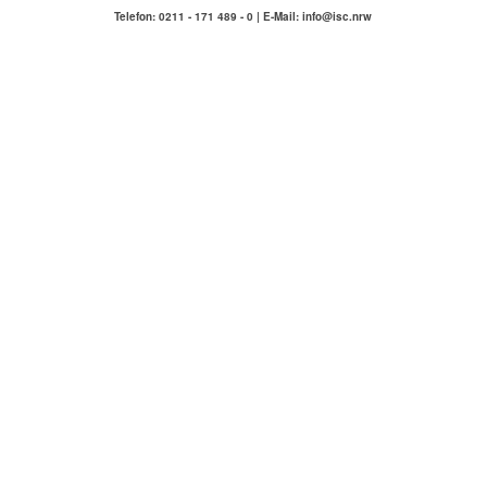
Telefon: 0211 - 171 489 - 0 | E-Mail: info@isc.nrw
IMMOBILIENSERVICE
COMPETENZA
Hausmeisterservice Carlstadt & Umgebung
ÜBER UNS
KONTAKT