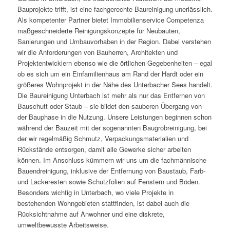
Bauprojekte trifft, ist eine fachgerechte Baureinigung unerlässlich.
Als kompetenter Partner bietet Immobilienservice Competenza
maßgeschneiderte Reinigungskonzepte für Neubauten,
Sanierungen und Umbauvorhaben in der Region. Dabei verstehen
wir die Anforderungen von Bauherren, Architekten und
Projektentwicklern ebenso wie die örtlichen Gegebenheiten – egal
ob es sich um ein Einfamilienhaus am Rand der Hardt oder ein
größeres Wohnprojekt in der Nähe des Unterbacher Sees handelt.
Die Baureinigung Unterbach ist mehr als nur das Entfernen von
Bauschutt oder Staub – sie bildet den sauberen Übergang von
der Bauphase in die Nutzung. Unsere Leistungen beginnen schon
während der Bauzeit mit der sogenannten Baugrobreinigung, bei
der wir regelmäßig Schmutz, Verpackungsmaterialien und
Rückstände entsorgen, damit alle Gewerke sicher arbeiten
können. Im Anschluss kümmern wir uns um die fachmännische
Bauendreinigung, inklusive der Entfernung von Baustaub, Farb-
und Lackeresten sowie Schutzfolien auf Fenstern und Böden.
Besonders wichtig in Unterbach, wo viele Projekte in
bestehenden Wohngebieten stattfinden, ist dabei auch die
Rücksichtnahme auf Anwohner und eine diskrete,
umweltbewusste Arbeitsweise.