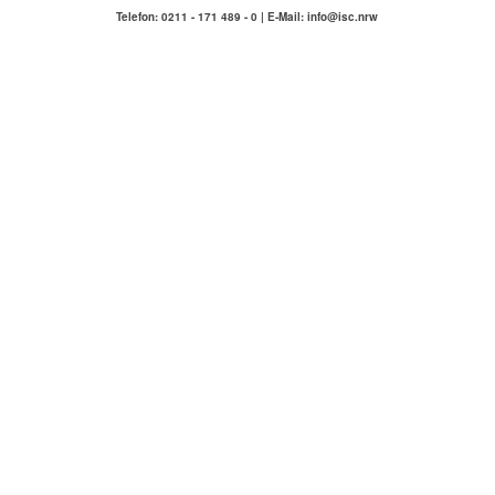
Telefon: 0211 - 171 489 - 0 | E-Mail: info@isc.nrw
IMMOBILIENSERVICE
COMPETENZA
Hausmeisterservice Carlstadt & Umgebung
ÜBER UNS
KONTAKT