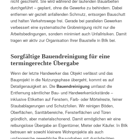
nicht geschieht. Sie wird während der laufenden Bauarbeiten
durchgeführt – geplant, ohne die Gewerke zu behindern. Dabei
entfernen wir gezielt anfallenden Schmutz, entsorgen Bauschutt
und halten Verkehrswege frei. Gerade bei parallelen Gewerken
verbessert eine systematische Grobreinigung nicht nur die
Arbeitsbedingungen, sondern minimiert auch Unfallrisiken. Damit
tragen wir aktiv zur Organisation Ihrer Baustelle in Bilk bei.
Sorgfältige Bauendreinigung für eine
termingerechte Übergabe
Wenn der letzte Handwerker das Objekt verlässt und das
Bauprojekt in die Nutzungsphase übergeht, kommt es auf
Detailgenauigkeit an. Die
Bauendreinigung
umfasst die
Entfernung sämtlicher Bau- und Handwerkerrückstände –
inklusive Etiketten auf Fenstern, Farb- oder Mörtelreste, feiner
Staubablagerungen und Schutzfolien. Wir reinigen Böden,
Oberflächen, Sanitärbereiche, Fensterflächen und Türen
gründlich, aber materialschonend. Damit ermöglichen wir eine
reibungslose Übergabe an Eigentümer, Mieter oder Käufer. In Bilk
betreuen wir sowohl kleinere Wohnprojekte als auch
umfangreiche gewerbliche Bauvorhaben mit durchdachten