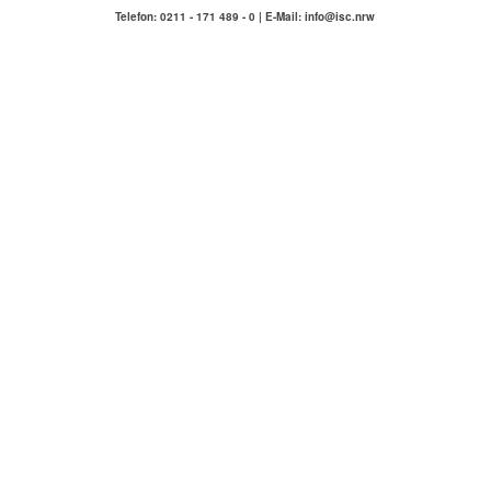
Telefon: 0211 - 171 489 - 0 | E-Mail: info@isc.nrw
IMMOBILIENSERVICE
COMPETENZA
Hausmeisterservice Carlstadt & Umgebung
ÜBER UNS
KONTAKT